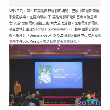
c
a
at
e
C
itt
ai
p
e
W
s
h
er
l
y
5月9日晚，第71屆戛納國際電影節期間，巴黎中國電影節攜
b
ei
A
at
Li
手愛瓦娛樂，在戛納舉辦 了“戛納電影節電影基金會信息峰
o
b
p
n
會”以及“戛納電影融投之夜”兩大重磅活動。戛納電影節電影
基金會執行主席Georges Goldenstern、巴黎中國電影節創
o
o
p
k
辦人高淳芳（Deanna Gao）以及法國國家電影中心歐洲和國
k
際部主任Loïc Wong出席活動並發表重要講話。