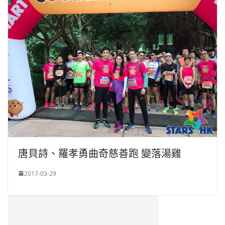
唐貝詩、羅孝勇曲奇慈善跑 變落湯雞
2017-03-29