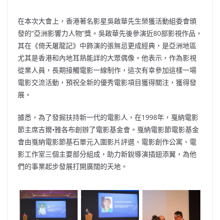
在本次大會上，香港著名影星吳啟華先生榮獲活動組委會頒
發的“亞洲影響力人物”獎。吳啟華先後參演近80部影視作品，
其在《倚天屠龍記》中飾演的張無忌更成經典，是亞洲地區
尤其是香港和內地耳熟能詳的大眾偶像。他表示，作為影視
從業人員，長期接觸電影一線制作，這次有幸參加這樣一場
電影交流活動，預祝全新的優秀電影項目獲得關注，獲得發
展。
據悉，為了發掘扶持新一代的電影人，在1998年，戛納電影
節主席吉爾•雅各布創辦了電影基金會。戛納電影節電影基金
會由戛納電影節基石單元入圍影片評選、電影創作公寓、電
影工作室三個主要部分組成，助力新銳導演插翅添翼，為他
們的事業起步發展打開廣闊的天地。