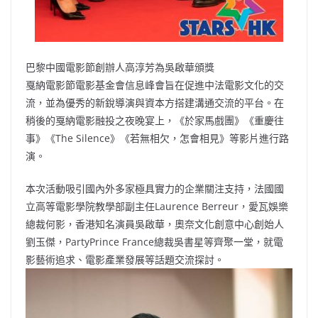
巴黎中國電影節創辦人高淳芳為吳啟華頒獎
戛納電影節電影基金會信息峰會旨在促進中法電影文化的交
流，並為優秀的新銳導演與資本方搭建溝通交流的平台。在
稍後的戛納電影融投之夜晚宴上，《於家馬戲團》《重慶往
事》《The Silence》《若無相欠，怎會相見》等影片進行路
演。
本次活動吸引國內外多家極具實力的企業關注支持，法國國
立高等電影學院教學部副主任Laurence Berreur，愛瓦娛樂
總裁何影，香港知名演員吳啟華，奧奈文化創意中心創始人
劉玉傑，PartyPrince France總裁吳書星等齊聚一堂，就電
影藝術追求、電影產業發展等話題交流探討。