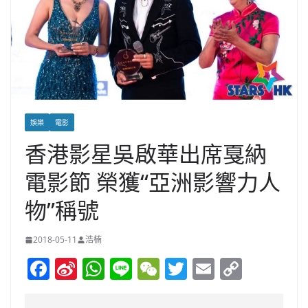
娛樂
電影
香港影星吳啟華出席戛納
電影節 榮獲“亞洲影響力人
物”稱號
2018-05-11
浩楠
F
Si
W
Li
W
T
E
C
a
n
h
n
e
w
m
o