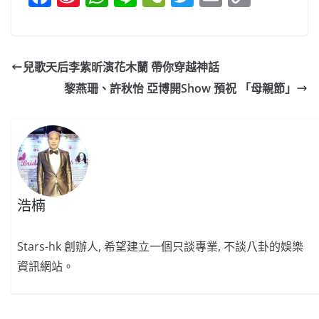
a
n
h
n
e
w
m
o
c
a
at
e
C
itt
ai
p
e
W
s
h
er
l
y
兒歌天后李紫昕演花木蘭 帶你穿越神話
b
ei
A
at
Li
黎燕珊、許秋怡 亞博開Show 預祝 「母親節」
o
b
p
n
o
o
p
k
k
浩楠
Stars-hk 創辦人, 希望建立一個只談專業, 不談八卦的娛樂
資訊網站。