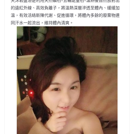
天沐岩盤浴是利用天然礦石–五輪能量石–溫熱後自然放射出
的遠紅外線、高效負離子，將溫熱深層滲透至體內、緩緩加
溫，有效活絡新陳代謝、促進循環，將體內多餘的廢棄物連
同汗水一起流出，維持體內清爽。