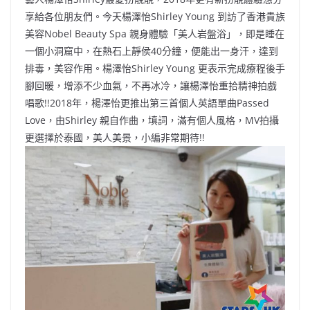
b
ei
A
at
Li
享給各位朋友們。今天楊澤怡Shirley Young 到訪了香港貴族
o
b
p
n
美容Nobel Beauty Spa 親身體驗「美人岩盤浴」，即是睡在
一個小洞窟中，在熱石上靜侯40分鐘，便能出一身汗，達到
o
o
p
k
排毒，美容作用。楊澤怡Shirley Young 更表示完成療程後手
k
腳回暖，增添不少血氣，不再冰冷，讓楊澤怡重拾精神拍戲
唱歌!!2018年，楊澤怡更推出第三首個人英語單曲Passed
Love，由Shirley 親自作曲，填詞，滿有個人風格，MV拍攝
更選擇於泰國，美人美景，小編非常期待!!