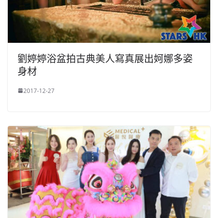
劉婷婷浴盆拍古典美人寫真展出妸娜多姿
身材
2017-12-27