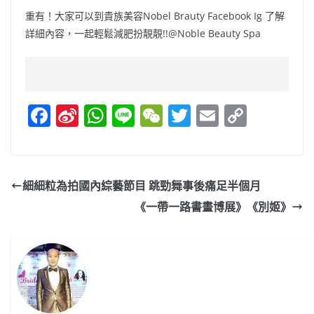
重有！大家可以到貴族美容Nobel Brauty Facebook Ig 了解
詳細內容，一起輕鬆減肥扮靚靚!!@Noble Beauty Spa
F
Si
W
Li
W
T
E
C
a
n
h
n
e
w
m
o
c
a
at
e
C
itt
ai
p
e
W
s
h
er
l
y
細細粒為拍國內綜藝節目 跳勁舞事後痛足半個月
b
ei
A
at
Li
《一帶一路書畫博展》《別姬》
o
b
p
n
o
o
p
k
k