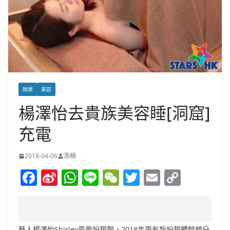
娛樂
美容
楊澤怡去貴族美容睡[洞窟]
充電
2018-04-06
浩楠
F
Si
W
Li
W
T
E
C
a
n
h
n
e
w
m
o
c
a
at
e
C
itt
ai
p
e
W
s
h
er
l
y
藝人楊澤怡Shirley最愛扮靚靚，2018年更有新扮靚體驗想分