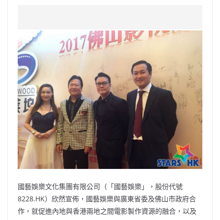
a
n
h
n
e
w
m
o
c
a
at
e
C
itt
ai
p
e
W
s
h
er
l
y
b
ei
A
at
Li
o
b
p
n
o
o
p
k
k
國藝娛樂文化集團有限公司（「國藝娛樂」，股份代號
8228.HK）欣然宣佈，國藝娛樂與廣東省委及佛山市政府合
作，就促進內地與香港兩地之間電影製作資源的融合，以及