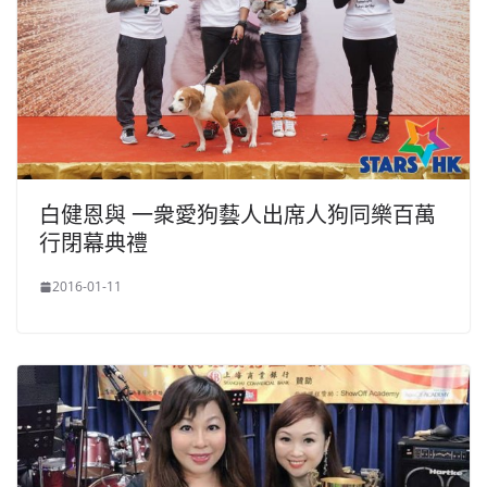
白健恩與 一衆愛狗藝人出席人狗同樂百萬
行閉幕典禮
2016-01-11