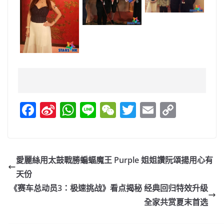
F
Si
W
Li
W
T
E
C
a
n
h
n
e
w
m
o
c
a
at
e
C
itt
ai
p
e
W
s
h
er
l
y
愛麗絲用太鼓戰勝蝙蝠魔王 Purple 姐姐讚阮頌揚用心有
b
ei
A
at
Li
天份
o
b
p
n
《赛车总动员3：极速挑战》看点揭秘 经典回归特效升级
o
o
p
k
全家共赏夏末首选
k