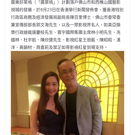
廣東好萊塢（「廣萊塢」）計劃落戶佛山市和西樵山國藝影
視城的發展，於8月23日在香港舉行新聞發佈會，獲香港特別
行政區商務及經濟發展局副局長陳百里博士、佛山巿委常委
兼宣傳部部長郭文海先生，以及一眾影視界名人，如美亞娛
樂行政總裁唐慶枝先生、寰宇國際集團主席林小明先生、冼
國林、杜宇航、陳欣健先生、影視紅星王祖藍、陳昭昭、漢
洋、黃韻材、周嘉莉及葉芷如等影視紅星到場支持。