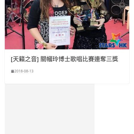
[天籟之音] 關幗玲博士歌唱比賽連奪三獎
2018-08-13