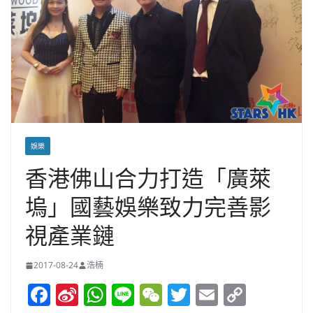
娛樂
香港佛山合力打造「廣萊
塢」國藝娛樂致力完善影
視產業鏈
2017-08-24
浩楠
F
Si
W
Li
W
T
E
C