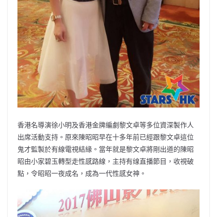
香港名導演徐小明及香港金牌編劇黎文卓等多位資深製作人
出席活動支持。原來陳昭昭早在十多年前已經跟黎文卓這位
鬼才監製於有線電視結緣。當年就是黎文卓將剛出道的陳昭
昭由小家碧玉轉型走性感路線，主持有缐直播節目，收視破
點，令昭昭一夜成名，成為一代性感女神。