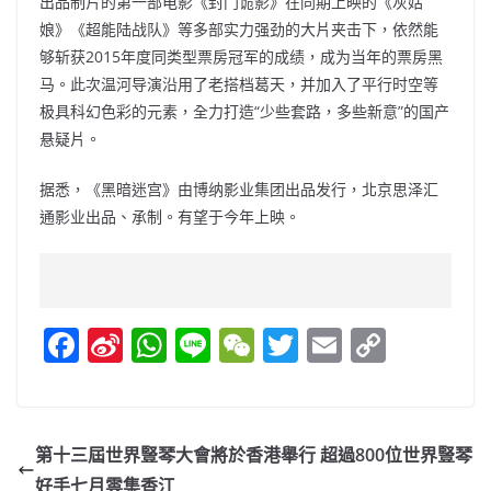
出品制片的第一部电影《封门诡影》在同期上映的《灰姑
娘》《超能陆战队》等多部实力强劲的大片夹击下，依然能
够斩获2015年度同类型票房冠军的成绩，成为当年的票房黑
马。此次温河导演沿用了老搭档葛天，并加入了平行时空等
极具科幻色彩的元素，全力打造“少些套路，多些新意”的国产
悬疑片。
据悉，《黑暗迷宫》由博纳影业集团出品发行，北京思泽汇
通影业出品、承制。有望于今年上映。
F
Si
W
Li
W
T
E
C
a
n
h
n
e
w
m
o
c
a
at
e
C
itt
ai
p
e
W
s
h
er
l
y
第十三屆世界豎琴大會將於香港舉行 超過800位世界豎琴
b
ei
A
at
Li
好手七月雲集香江