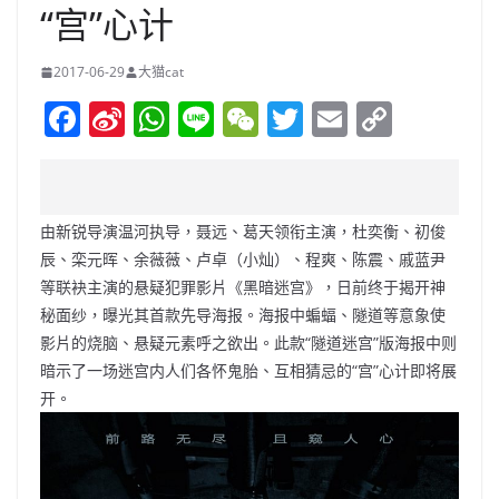
“宫”心计
2017-06-29
大猫cat
F
Si
W
Li
W
T
E
C
a
n
h
n
e
w
m
o
c
a
at
e
C
itt
ai
p
e
W
s
h
er
l
y
由新锐导演温河执导，聂远、葛天领衔主演，杜奕衡、初俊
b
ei
A
at
Li
辰、栾元晖、余薇薇、卢卓（小灿）、程爽、陈震、戚蓝尹
o
b
p
n
等联袂主演的悬疑犯罪影片《黑暗迷宫》，日前终于揭开神
秘面纱，曝光其首款先导海报。海报中蝙蝠、隧道等意象使
o
o
p
k
影片的烧脑、悬疑元素呼之欲出。此款“隧道迷宫”版海报中则
k
暗示了一场迷宫内人们各怀鬼胎、互相猜忌的“宫”心计即将展
开。