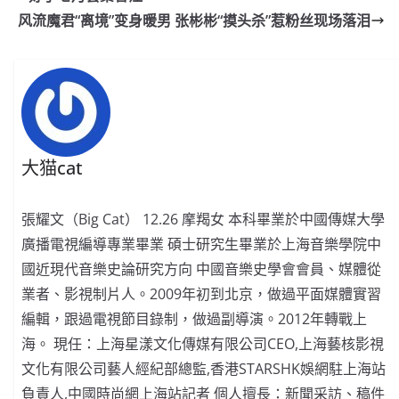
o
b
p
n
风流魔君“离境”变身暖男 张彬彬“摸头杀”惹粉丝现场落泪
o
o
p
k
k
大猫cat
張耀文（Big Cat） 12.26 摩羯女 本科畢業於中國傳媒大學
廣播電視編導專業畢業 碩士研究生畢業於上海音樂學院中
國近現代音樂史論研究方向 中國音樂史學會會員、媒體從
業者、影視制片人。2009年初到北京，做過平面媒體實習
編輯，跟過電視節目錄制，做過副導演。2012年轉戰上
海。 現任：上海星漾文化傳媒有限公司CEO,上海藝核影視
文化有限公司藝人經紀部總監,香港STARSHK娛網駐上海站
負責人,中國時尚網上海站記者 個人擅長：新聞采訪、稿件