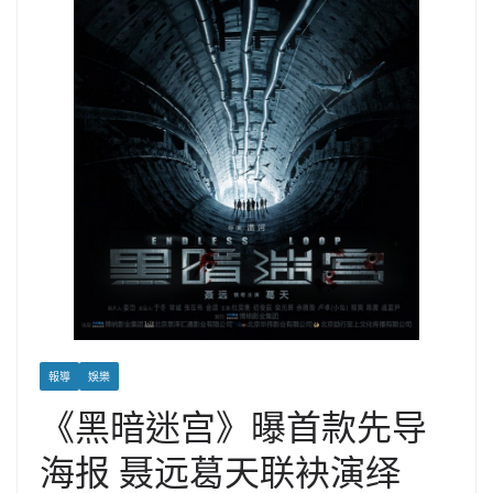
報導
娛樂
《黑暗迷宫》曝首款先导
海报 聂远葛天联袂演绎