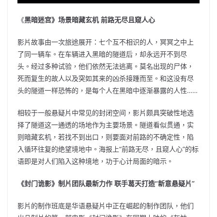
《
黑暗迷宫》场景暗藏玄机
前路无尽且窥人心
影片故事由一次旅途展开：七个互不相识的人，冥冥之中上
了同一辆车。在车辆进入黑暗的隧道后，却永远开不到尽
头。经过多种试验，他们依然无法逃离。莫名出现的尸体，
死而复生的故人以及突如其来的凶杀接踵而至。和这没有尽
头的隧道一样恐怖的，是每个人在黑暗中逐渐暴露的人性……
相较于一般悬疑片中常见的封闭空间，影片颇具突破性地选
择了隧道这一通透的场地作为主要场景。隧道看似贯通，实
则暗藏玄机，若找不到出口，则要面对前路的不确定性，陷
入循环往复的绝望境地中。海报上“前路无尽，且窥人心”的标
语即是对人们陷入这种境地，功于心计局面的暗示。
《封门诡影》制片团队最新力作
联手葛天打造“新意悬疑片”
影片的制作班底是华语悬疑片中正在崛起的制作团队，他们