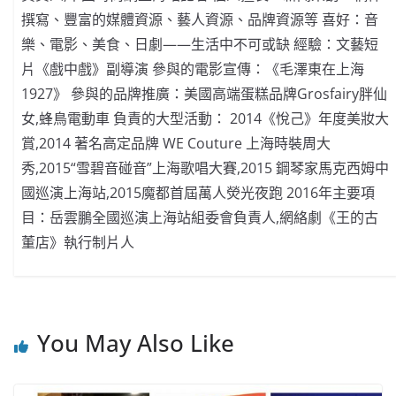
撰寫、豐富的媒體資源、藝人資源、品牌資源等 喜好：音
樂、電影、美食、日劇——生活中不可或缺 經驗：文藝短
片《戲中戲》副導演 參與的電影宣傳：《毛澤東在上海
1927》 參與的品牌推廣：美國高端蛋糕品牌Grosfairy胖仙
女,蜂鳥電動車 負責的大型活動： 2014《悅己》年度美妝大
賞,2014 著名高定品牌 WE Couture 上海時裝周大
秀,2015“雪碧音碰音”上海歌唱大賽,2015 鋼琴家馬克西姆中
國巡演上海站,2015魔都首屆萬人熒光夜跑 2016年主要項
目：岳雲鵬全國巡演上海站組委會負責人,網絡劇《王的古
董店》執行制片人
You May Also Like