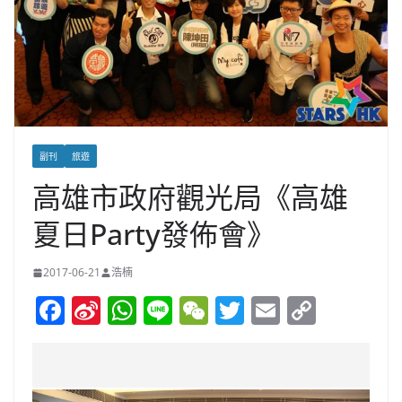
副刊
旅遊
高雄市政府觀光局《高雄
夏日Party發佈會》
2017-06-21
浩楠
F
Si
W
Li
W
T
E
C
a
n
h
n
e
w
m
o
c
a
at
e
C
itt
ai
p
e
W
s
h
er
l
y