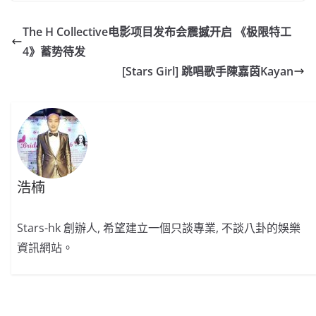
c
a
at
e
C
itt
ai
p
e
W
s
h
er
l
y
The H Collective电影项目发布会震撼开启 《极限特工
b
ei
A
at
Li
4》蓄势待发
o
b
p
n
[Stars Girl] 跳唱歌手陳嘉茵Kayan
o
o
p
k
k
浩楠
Stars-hk 創辦人, 希望建立一個只談專業, 不談八卦的娛樂
資訊網站。