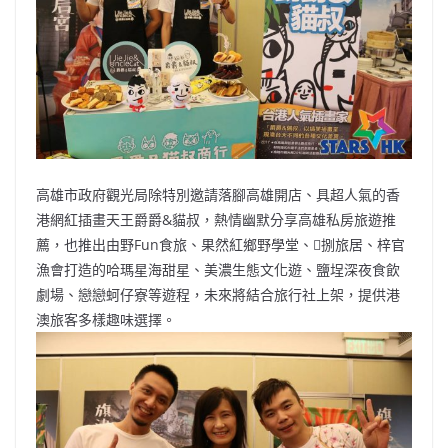
高雄市政府觀光局除特別邀請落腳高雄開店、具超人氣的香
港網紅插畫天王爵爵&貓叔，熱情幽默分享高雄私房旅遊推
薦，也推出由野Fun食旅、果然紅鄉野學堂、捌旅居、梓官
漁會打造的哈瑪星海甜星、美濃生態文化遊、鹽埕深夜食飲
劇場、戀戀蚵仔寮等遊程，未來將結合旅行社上架，提供港
澳旅客多樣趣味選擇。