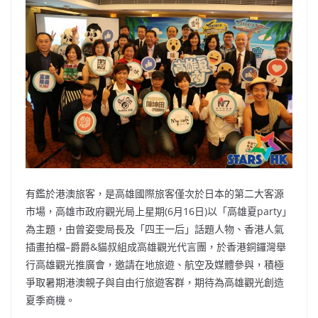
b
ei
A
at
Li
o
b
p
n
o
o
p
k
k
有鑑於港澳旅客，是高雄國際旅客僅次於日本的第二大客源
市場，高雄市政府觀光局上星期(6月16日)以「高雄夏party」
為主題，由曾姿雯局長及「四王一后」話題人物、香港人氣
插畫拍檔–爵爵&貓叔組成高雄觀光代言團，於香港銅鑼灣舉
行高雄觀光推廣會，邀請在地旅遊、航空及媒體參與，積極
爭取暑期港澳親子與自由行旅遊客群，期待為高雄觀光創造
夏季商機。