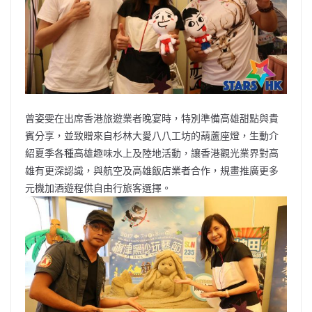
曾姿雯在出席香港旅遊業者晚宴時，特別準備高雄甜點與貴
賓分享，並致贈來自杉林大愛八八工坊的葫蘆座燈，生動介
紹夏季各種高雄趣味水上及陸地活動，讓香港觀光業界對高
雄有更深認識，與航空及高雄飯店業者合作，規畫推廣更多
元機加酒遊程供自由行旅客選擇。