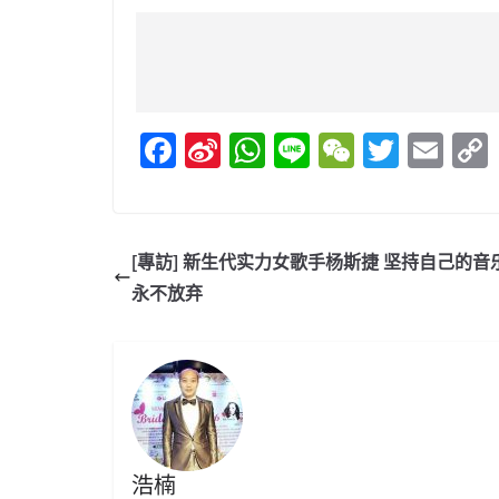
F
Si
W
Li
W
T
E
a
n
h
n
e
w
m
c
a
at
e
C
itt
ai
e
W
s
h
er
l
[專訪] 新生代实力女歌手杨斯捷 坚持自己的音
b
ei
A
at
永不放弃
o
b
p
o
o
p
k
浩楠