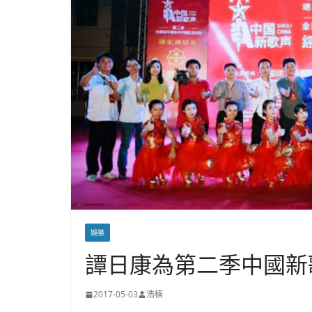
娛樂
譚日康為第二季中國新
2017-05-03
浩楠