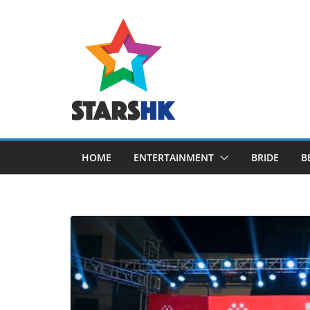
Skip
to
content
HOME
ENTERTAINMENT
BRIDE
B