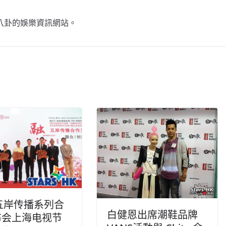
不談八卦的娛樂資訊網站。
7五岸传播系列合
白健恩出席潮鞋品牌
布会上海电视节