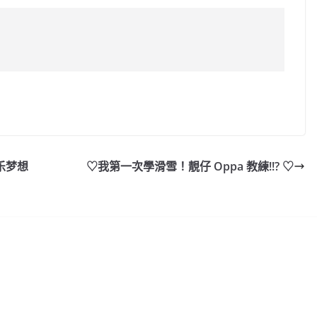
C
o
p
y
乐梦想
♡我第一次學滑雪！靚仔 Oppa 教練!!? ♡
Li
n
k