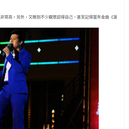
凖非常高。另外，又眼到不少觀眾認得自己，甚至記得當年金曲《菠