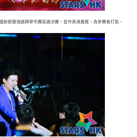
第二季中國新歌聲海選興寧市賽區總決賽，並作表演嘉賓，為參賽者打氣，