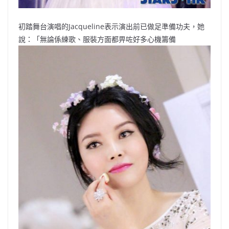
初踏舞台演唱的Jacqueline表示演出前已做足準備功夫，她
說：「無論係練歌、服裝方面都畀咗好多心機籌備