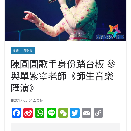
娛樂
演唱會
陳圓圓歌手身份踏台板 參
與單紫寧老師《師生音樂
匯演》
2017-05-01
浩楠
F
Si
W
Li
W
T
E
C
a
n
h
n
e
w
m
o