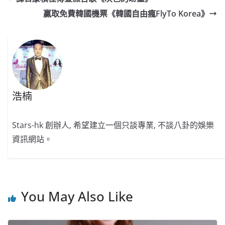
b
ei
A
at
Li
贏取免費韓國機票《韓國自由瘋FlyTo Korea》
o
b
p
n
o
o
p
k
k
浩楠
Stars-hk 創辦人, 希望建立一個只談專業, 不談八卦的娛樂
資訊網站。
You May Also Like