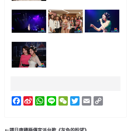
F
Si
W
Li
W
T
E
C
a
n
h
n
e
w
m
o
c
a
at
e
C
itt
ai
p
e
W
s
h
er
l
y
譚日康積極傳宣派台歌《灰色的盼望》