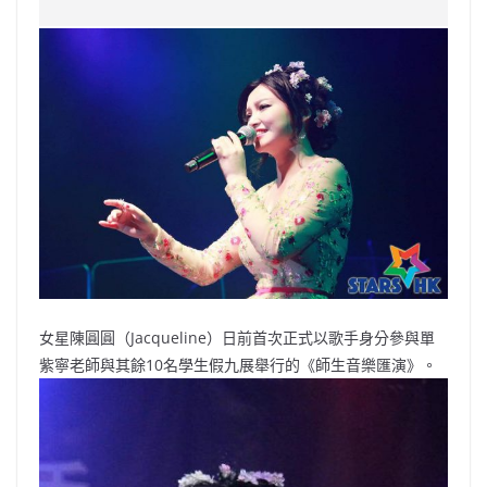
c
a
at
e
C
itt
ai
p
e
W
s
h
er
l
y
b
ei
A
at
Li
o
b
p
n
o
o
p
k
k
女星陳圓圓（Jacqueline）日前首次正式以歌手身分參與單
紫寧老師與其餘10名學生假九展舉行的《師生音樂匯演》。