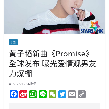
娛樂
黄子韬新曲《Promise》
全球发布 曝光爱情观男友
力爆棚
2017-04-24
浩楠
F
Si
W
Li
W
T
E
C
a
n
h
n
e
w
m
o