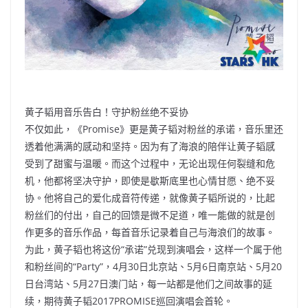
黄子韬用音乐告白！守护粉丝绝不妥协
不仅如此，《Promise》更是黄子韬对粉丝的承诺，音乐里还
透着他满满的感动和坚持。因为有了海浪的陪伴让黄子韬感
受到了甜蜜与温暖。而这个过程中，无论出现任何裂缝和危
机，他都将坚决守护，即使是歇斯底里也心情甘愿、绝不妥
协。他将自己的爱化成音符传递，就像黄子韬所说的，比起
粉丝们的付出，自己的回馈是微不足道，唯一能做的就是创
作更多的音乐作品，每首音乐记录着自己与海浪们的故事。
为此，黄子韬也将这份“承诺”兑现到演唱会，这样一个属于他
和粉丝间的“Party”，4月30日北京站、5月6日南京站、5月20
日台湾站、5月27日澳门站，每一站都是他们之间故事的延
续，期待黄子韬2017PROMISE巡回演唱会首轮。