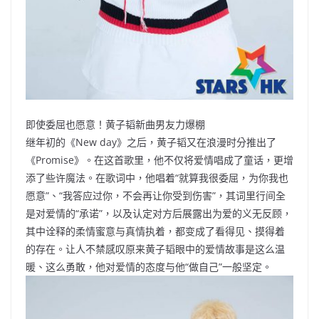
即使委屈也愿意！黄子韬新曲男友力爆棚
继年初的《New day》之后，黄子韬又在浪漫时分推出了
《Promise》。在这首歌里，他不仅将爱情唱成了童话，更增
添了些许魔法。在歌词中，他唱着“就算我很委屈，为你我也
愿意”、“我答应过你，不会再让你受到伤害”，其词里行间全
是对爱情的“承诺”，以及认定对方后展露出为爱的义无反顾，
其中诠释的柔情蜜意与真情执着，都变成了看得见、摸得着
的存在。让人不禁感叹原来黄子韬眼中的爱情故事是这么温
暖、这么勇敢，他对爱情的态度与他“做自己”一般坚定。