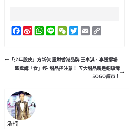
F
Si
W
Li
W
T
E
C
a
n
h
n
e
w
m
o
c
a
at
e
C
itt
ai
p
e
W
s
h
er
l
y
「少年股俠」方新俠 重燃香港品牌 王卓淇、李騰撐場
b
ei
A
at
Li
聖誕講「食」經- 甜品控注意！ 五大甜品新進銅鑼灣
o
b
p
n
SOGO超市！
o
o
p
k
k
浩楠