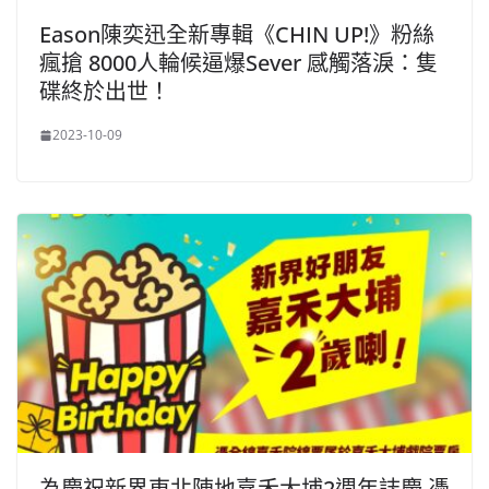
Eason陳奕迅全新專輯《CHIN UP!》粉絲
瘋搶 8000人輪候逼爆Sever 感觸落淚：隻
碟終於出世！
2023-10-09
為慶祝新界東北陣地嘉禾大埔2週年誌慶 憑