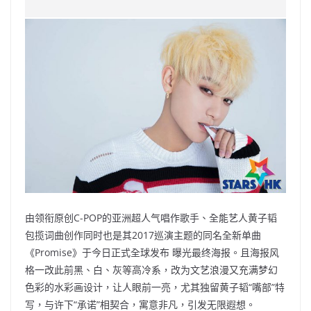
c
a
at
e
C
itt
ai
p
e
W
s
h
er
l
y
b
ei
A
at
Li
o
b
p
n
o
o
p
k
k
由领衔原创C-POP的亚洲超人气唱作歌手、全能艺人黄子韬
包揽词曲创作同时也是其2017巡演主题的同名全新单曲
《Promise》于今日正式全球发布 曝光最终海报。且海报风
格一改此前黑、白、灰等高冷系，改为文艺浪漫又充满梦幻
色彩的水彩画设计，让人眼前一亮，尤其独留黄子韬“嘴部”特
写，与许下“承诺”相契合，寓意非凡，引发无限遐想。