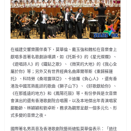
在福建交響樂團伴奏下，莫華倫、戴玉強和魏松在音樂會上
獻唱多首著名歌劇詠嘆調，如《托斯卡》的《星光燦爛》、
《遊唱詩人》的《鐵鉆之歌》、《微笑的大地》的《我心全
屬於你》等；另外又有世界經典名曲庫爾蒂斯《重歸蘇蓮
托》、科特勞《桑塔露琪亞》、卡迪羅《負心人》，還有香
港及中國耳熟能詳的歌曲《獅子山下》、《好歌獻給你》、
《在那遙遠的地方》和《鳳陽花鼓》等。有份參與是次音樂
會演出的還有香港歌劇院合唱團，以及本地傑出年青演唱家
鄺勵齡、林穎穎和劉卓昕，務求為觀眾呈獻一個多元化、形
式多變的音樂之夜。
國際著名男高音及香港歌劇院藝術總監莫華倫表示：「過往