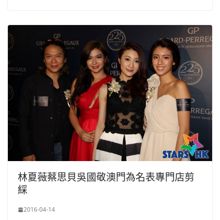
林夏薇蔡思貝吳國敬澳門為名表專門店剪
綵
2016-04-14