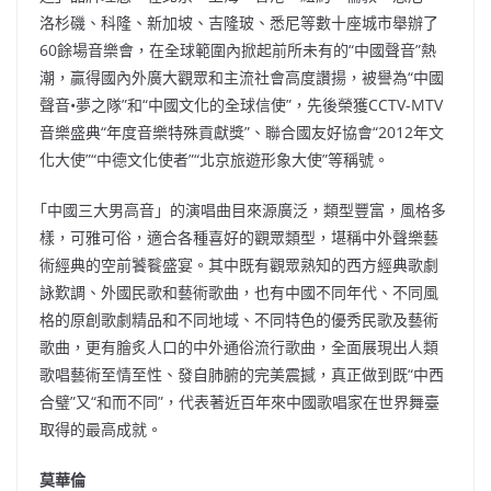
洛杉磯、科隆、新加坡、吉隆玻、悉尼等數十座城市舉辦了
60餘場音樂會，在全球範圍內掀起前所未有的“中國聲音”熱
潮，贏得國內外廣大觀眾和主流社會高度讚揚，被譽為“中國
聲音•夢之隊”和“中國文化的全球信使”，先後榮獲CCTV-MTV
音樂盛典“年度音樂特殊貢獻獎”、聯合國友好協會“2012年文
化大使”“中德文化使者”“北京旅遊形象大使”等稱號。
｢中國三大男高音」的演唱曲目來源廣泛，類型豐富，風格多
樣，可雅可俗，適合各種喜好的觀眾類型，堪稱中外聲樂藝
術經典的空前饕餮盛宴。其中既有觀眾熟知的西方經典歌劇
詠歎調、外國民歌和藝術歌曲，也有中國不同年代、不同風
格的原創歌劇精品和不同地域、不同特色的優秀民歌及藝術
歌曲，更有膾炙人口的中外通俗流行歌曲，全面展現出人類
歌唱藝術至情至性、發自肺腑的完美震撼，真正做到既“中西
合璧”又“和而不同”，代表著近百年來中國歌唱家在世界舞臺
取得的最高成就。
莫華倫