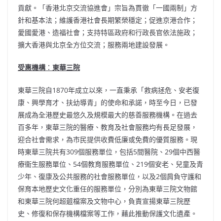
貢獻。「香港北京交流協進會」宗旨為貫徹「一國兩制」方
針和基本法；維護香港社會長期繁榮穩定；促進京港合作；
愛國愛港、造福社會；支持特區政府和行政長官依法施政；
擴大香港與北京全方位交流；服務兩地建設發展。
受惠機構
：
東
華
三院
東華三院自1870年成立以來，一直秉承「救病拯危、安老復
康、興學育才、扶幼導青」的使命和承諾，時至今日，已發
展成為全港歷史最悠久及規模最大的慈善服務機構。在過去
百多年，東華三院的醫療、教育及社會服務均有長足發展，
迎合社會需求，為市民提供收費低廉或免費的優質服務。現
時東華三院共有309個服務單位，包括5間醫院、29個中西醫
療衞生服務單位、54個教育服務單位、219個安老、兒童及青
少年、復康及公共服務的社會服務單位，以及2個肩負守護和
保育本地歷史文化重任的服務單位，分別為東華三院文物館
和東華三院何超蕸檔案及文物中心，負責宣揚東華三院歷
史、修復和保存機構檔案等工作，藉此推動保護文化遺產。