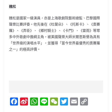
魏松
魏松是國家一級演員，亦是上海歌劇院藝術總監、巴黎國際
聲樂比賽評委。他先後在《杜蘭朵》、《托斯卡》、《奧賽
羅》、《弄臣》、《鄉村騎士》、《卡門》、《雷雨》等眾
多中外歌劇中擔綱主角，被美國聲樂大師米爾恩斯譽為具有
「世界級的演唱水平」，並獲得「當今世界最優秀的奧賽羅
之一」的極高評價。
F
Si
W
Li
W
T
E
C
a
n
h
n
e
w
m
o