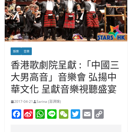
娛樂
音樂
香港歌劇院呈獻 :「中國三
大男高音」音樂會 弘揚中
華文化 呈獻音樂視聽盛宴
2017-04-21
Sarina (澎湃妹)
F
Si
W
Li
W
T
E
C
a
n
h
n
e
w
m
o