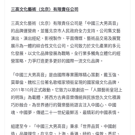
三高文化藝術（北京）有限責任公司
三高文化藝術（北京）有限責任公司是「中國三大男高音」
的品牌運營商，並獲北京市人民政府全力支持。公司集文藝
演出、演出經紀、影視製作、平面傳媒、藝術品交易及展覽
展示為一體的綜合性文化公司。公司致力於文化產業的多元
化發展，以文化品牌發展為戰略，全行業多觸角立體化的經
營策略，力爭打造更多更好的國際一流文化品牌。
「中國三大男高音」是由國際專業團隊精心策劃，戴玉強、
莫華倫、魏松三位著名歌唱家領銜呈現的國家級文化品牌，
2011年10月正式啟動。它致力以歌劇這一「人類藝術皇冠上
的明珠」為載體，將西方古典音樂傳統與民族悠久文化積澱
巧妙融合，為世界通行的聲樂藝術語言注入中國心、中國
魂、中國夢，傳遞二十一世紀最鮮活、最精彩的中國表情。
組建至今，「中國三大男高音」秉承「世界品質、中國創
造」品牌理念，在北京、上海、香港、紐約、倫敦、悉尼、