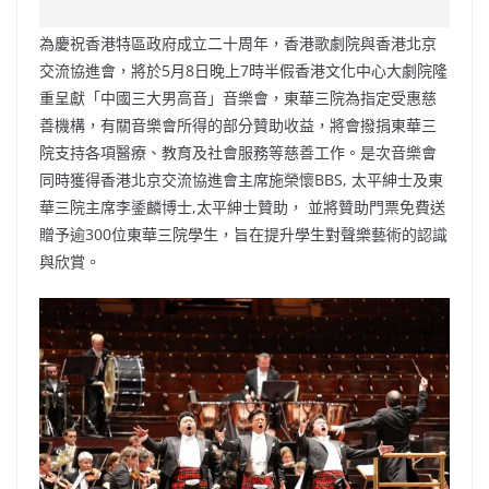
c
a
at
e
C
itt
ai
p
e
W
s
h
er
l
y
為慶祝香港特區政府成立二十周年，香港歌劇院與香港北京
b
ei
A
at
Li
交流協進會，將於5月8日晚上7時半假香港文化中心大劇院隆
o
b
p
n
重呈獻「中國三大男高音」音樂會，東華三院為指定受惠慈
善機構，有關音樂會所得的部分贊助收益，將會撥捐東華三
o
o
p
k
院支持各項醫療、教育及社會服務等慈善工作。是次音樂會
k
同時獲得香港北京交流協進會主席施榮懷BBS, 太平紳士及東
華三院主席李鋈麟博士,太平紳士贊助， 並將贊助門票免費送
贈予逾300位東華三院學生，旨在提升學生對聲樂藝術的認識
與欣賞。