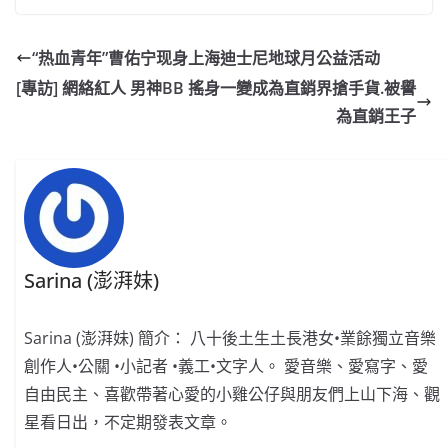
c
a
at
e
C
itt
ai
p
e
W
s
h
er
l
y
“热血青年”曹佑宁现身上海迪士尼地球月公益活动
b
ei
A
at
Li
[專訪] 網絡紅人 男神BB 搖身一變成為直銷界搶手貨.被譽
o
b
p
n
為直銷王子
o
o
p
k
k
Sarina (澎湃妹)
Sarina (澎湃妹) 簡介： 八十後土生土長港女•業餘獨立音樂
創作人•公關 •小記者 •義工•文字人。 愛音樂、愛寫字、愛
自由民主、喜歡帶著心愛的小雞公仔與朋友們上山下海、觀
星看日出，不定期發表文章。