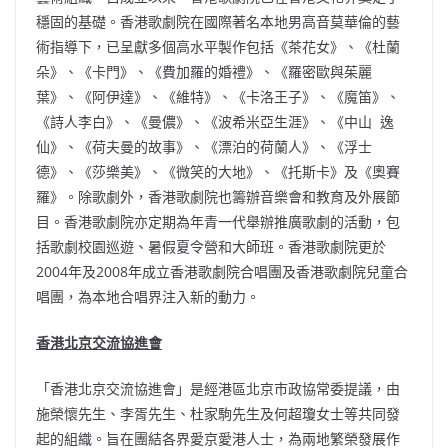
穩固的基礎。香港歌劇院在國際著名本地男高音莫華倫的藝
術指導下，已呈獻多個高水平製作包括《茶花女》、《杜蘭
朵》、《卡門》、《費加羅的婚禮》、《羅密歐與茱麗
葉》、《阿伊達》、《維特》、《卡洛王子》、《魔笛》、
《詩人李白》、《曼儂》、《波希米亞生涯》、《中山  逸
仙》、《荷夫曼的故事》、《漂泊的荷蘭人》、《浮士
德》、《莎樂美》、《微笑的大地》、《托斯卡》及《奧賽
羅》。除歌劇外，香港歌劇院也籌辦音樂會和教育及外展節
目。香港歌劇院亦定期為年青一代舉辦推廣歌劇的活動，包
括歌劇校園巡遊、暑假夏令營和大師班。香港歌劇院更於
2004年及2008年成立香港歌劇院合唱團及香港歌劇院兒童合
唱團，為本地合唱界注入新的動力。
香港北京交流協進會
「香港北京交流協進會」是經港區北京市政協常委提議，由
施榮懷先生、李胥先生、杜家駒先生及何超瓊女士等共同發
起的組織。旨在團結各界愛京愛港人士，為兩地繁榮發展作