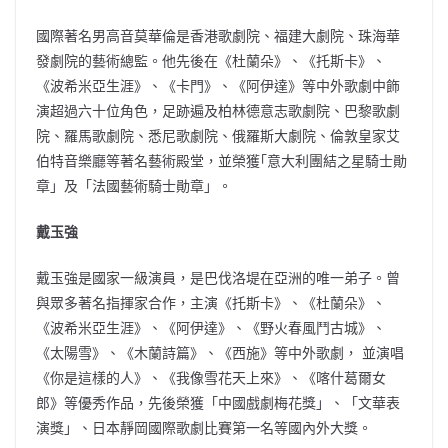
國際著名男高音莫華倫是香港歌劇院、福建大劇院、珠海華
發劇院的藝術總監。他先後在《杜蘭朵》、《托斯卡》、
《波希米亞生涯》、《卡門》、《阿伊達》等中外歌劇中飾
演超過六十位角色，足跡遍及柏林德意志歌劇院、巴黎歌劇
院、羅馬歌劇院、悉尼歌劇院、俄羅斯大劇院、倫敦皇家艾
伯特音樂廳等著名藝術殿堂，並榮獲｢意大利團結之星騎士勛
章」及「法國藝術騎士勛章」。
戴玉強
戴玉強是國家一級演員，是巴伐洛堤在亞洲的唯一弟子。曾
與眾多著名指揮家合作，主演《托斯卡》、《杜蘭朵》、
《波希米亞生涯》、《阿伊達》、《野火春風鬥古城》、
《太陽雪》、《木蘭詩篇》、《西施》等中外歌劇， 並演唱
《你是這樣的人》、《我像雪花天上來》、《喀什葛爾女
郎》等優秀作品，先後榮獲「中國戲劇梅花獎」、「文華表
演獎」、日本靜岡國際歌劇比賽第一名等國內外大獎。