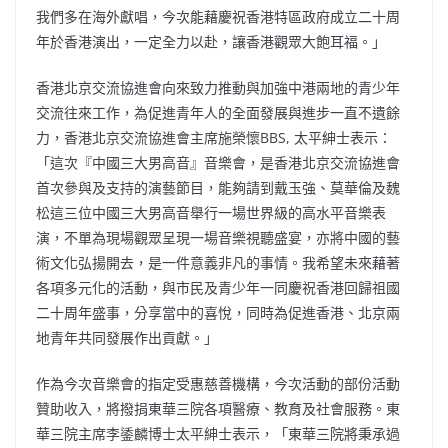
我們多在海外獻唱，今次能藉慶祝香港特區政府成立二十周
年於香港演出，一定全力以赴，讓香港觀眾大飽耳福。」
香港北京交流協進會向來致力推動與加強中港兩地的青少年
交流往來工作，為促進青年人的全面發展與進步一直不遺餘
力，香港北京交流協進會主席施榮懷BBS, 太平紳士表示：
「這次『中國三大男高音』音樂會，是香港北京交流協進會
首次參與及支持的演藝節目，能夠請到戴玉強、莫華倫及魏
松這三位中國三大男高音舉行一場世界級的高水平音樂表
演，不單為現場觀眾呈現一場音樂視聽盛宴，亦將中國的藝
術文化弘揚開去，是一件意義非凡的事情。我希望未來藉著
各項多元化的活動，與市民及青少年一同慶祝香港回歸祖國
二十周年盛事，分享當中的喜悅，同時為促進香港、北京兩
地青年共同發展作出貢獻。」
作為今次音樂會的指定受惠慈善機構，今次活動的部份活動
贊助收入，將撥捐東華三院各項醫療、教育及社會服務。東
華三院主席李鋈麟博士太平紳士表示，「東華三院將秉承過