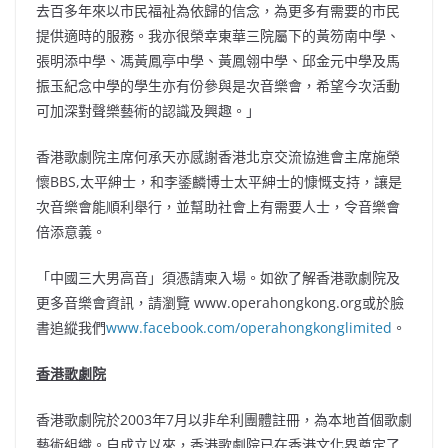
去百多年來以市民福祉為依歸的信念，為更多有需要的市民
提供適時的服務。我亦很榮幸東華三院屬下的黃笏南中學、
張明添中學、馮黃鳳亭中學、黃鳳翎中學、邱金元中學及馬
振玉紀念中學的學生亦有份參與是次音樂會，希望今次活動
可加深對聲樂藝術的認識及興趣。」
香港歌劇院主席何承天亦感謝香港北京交流協進會主席施榮
懷BBS,太平紳士，和李鋈麟博士太平紳士的慷慨支持，讓是
次音樂會能順利舉行，並幫助社會上有需要人士，令音樂會
倍添意義。
「中國三大男高音」須憑請柬入場。如欲了解香港歌劇院及
更多音樂會資訊，請瀏覽 www.operahongkong.org或於臉
書追縱我們
www.facebook.com/operahongkonglimited
。
香港歌劇院
香港歌劇院於2003年7月以非牟利團體註冊，為本地首個歌劇
藝術組織。自成立以來，香港歌劇院已在香港文化界奠定了