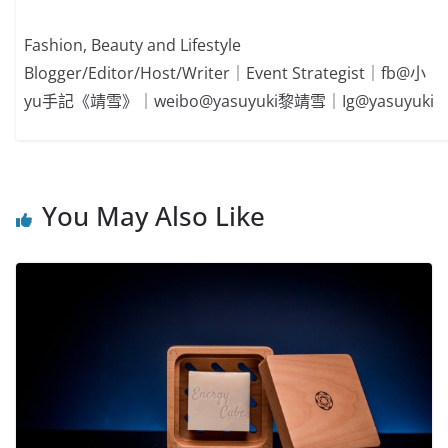
Fashion, Beauty and Lifestyle
Blogger/Editor/Host/Writer｜Event Strategist｜fb@小
yu手記《靖雪》｜weibo@yasuyuki黎靖雪｜Ig@yasuyuki
You May Also Like