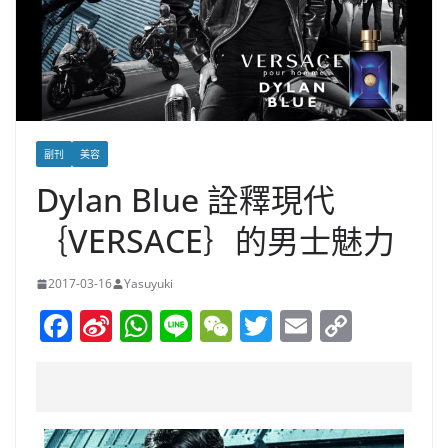
副刊
美容
Dylan Blue 詮釋現代
｛VERSACE｝的男士魅力
2017-03-16
Yasuyuki
F
Si
W
Li
W
T
E
C
a
n
h
n
e
w
m
o
c
a
at
e
C
itt
ai
p
e
W
s
h
er
l
y