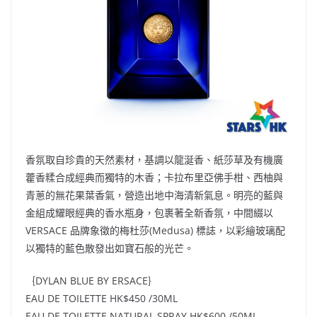
香氛取自珍貴的天然素材，基調以龍涎香、紙莎草及有機廣
藿香糅合成經典而獨特的木香；卡拉布里亞佛手柑、西柚與
青蔥的無花果葉香氣，營造出地中海清新氣息。明亮的藍與
金組成耀眼經典的香水瓶身，包裹著全新香氛，中間綴以
VERSACE 品牌象徵的梅杜莎(Medusa) 標誌，以彩繪玻璃配
以獨特的藍色散發出如寶石般的光芒。
｛DYLAN BLUE BY ERSACE｝
EAU DE TOILETTE HK$450 /30ML
EAU DE TOILETTE NATURAL SPRAY HK$600 /50ML