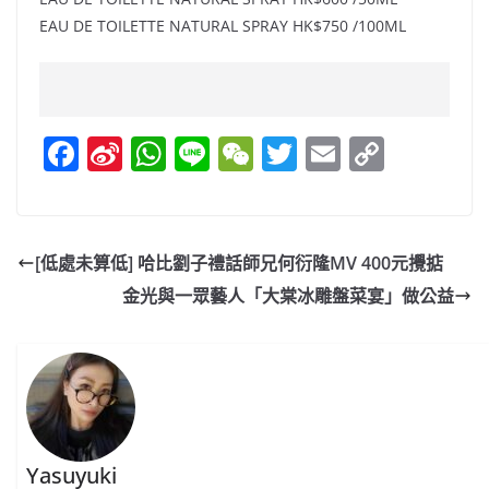
EAU DE TOILETTE NATURAL SPRAY HK$750 /100ML
F
Si
W
Li
W
T
E
C
a
n
h
n
e
w
m
o
c
a
at
e
C
itt
ai
p
e
W
s
h
er
l
y
[低處未算低] 哈比劉子禮話師兄何衍隆MV 400元攪掂
b
ei
A
at
Li
金光與一眾藝人「大棠冰雕盤菜宴」做公益
o
b
p
n
o
o
p
k
k
Yasuyuki