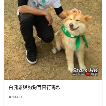
白健恩與狗狗百萬行籌款
2014-01-13