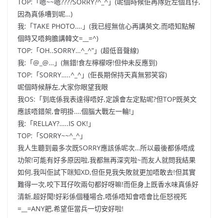
TOP:「嗯~~嗯????SORRY?^_^」(呢個時候佢再隊近左個耳仔,
因為真係嘈到呢…)
我:「TAKE PHOTO….」(我已經無信心再講英文,而唔知點解
個時又唔夠膽講韓文=__=^)
TOP:「OH..SORRY…^_^”」(超低音聲線)
我:「@_@…」(無錯!食左檸檬呀!但仲未反應到)
TOP:「SORRY…..^_^」(佢長期保持天真無邪笑容)
呢個時候靜左,大家你眼望我眼
我OS:「到底係我表達得唔好,定誤會左定點呢?但TOP既英文
應該唔錯架,會明掛….個腦大戰左一輪!」
我:「RELLAY?…..IS OK!」
TOP:「SORRY~~^_^」
我人生聽到最多次既SORRY應該係呢次…所以最後都係唔成
功架!可能有好多原因啦,我都無再深究啦~而友人就問我結果
如何,我叫佢試下咪知XD,但佢見我失敗就更加唔敢去!但其實
難得一次,咬下耳仔吹兩句都好呀嘛!而佢身上既香水味真係好
清新,超好聞!好彩係個種場合,唔係唔知會唔會比佢怒視死
=__=ANY肥,希望佢當兵一切安好啦!