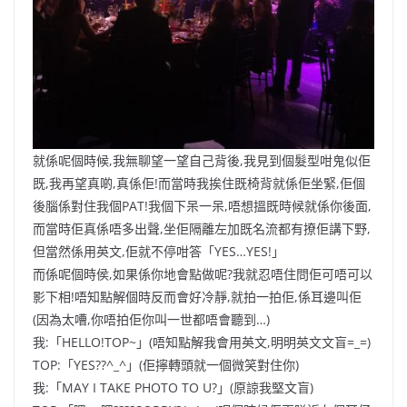
就係呢個時候,我無聊望一望自己背後,我見到個髮型咁鬼似佢
既,我再望真啲,真係佢!而當時我挨住既椅背就係佢坐緊,佢個
後腦係對住我個PAT!我個下呆一呆,唔想搵既時候就係你後面,
而當時佢真係唔多出聲,坐佢隔離左加既名流都有撩佢講下野,
但當然係用英文,佢就不停咁答「YES…YES!」
而係呢個時侯,如果係你地會點做呢?我就忍唔住問佢可唔可以
影下相!唔知點解個時反而會好冷靜,就拍一拍佢,係耳邊叫佢
(因為太嘈,你唔拍佢你叫一世都唔會聽到…)
我:「HELLO!TOP~」(唔知點解我會用英文,明明英文文盲=_=)
TOP:「YES??^_^」(佢擰轉頭就一個微笑對住你)
我:「MAY I TAKE PHOTO TO U?」(原諒我堅文盲)