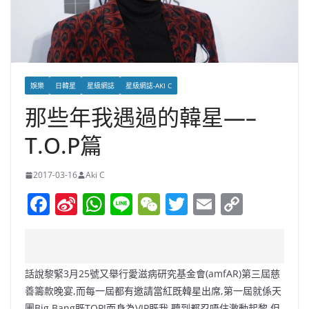
娛樂
日韓星
星級網誌
星級網誌-AKI C
那些年我遇過的韓星—–
T.O.P篇
2017-03-16
Aki C
F
Si
W
Li
W
T
E
C
a
n
h
n
e
w
m
o
c
a
at
e
C
itt
ai
p
e
W
s
h
er
l
y
話說黎緊3月25號又舉行愛滋病研究基金會(amfAR)第三屆慈
b
ei
A
at
Li
善籌款晚宴,而每一屆都有邀請當紅既韓星出席,第一屆就係天
團Big Bang既TOP!而身為VIP既我,聽到都忍唔住激動起黎,但