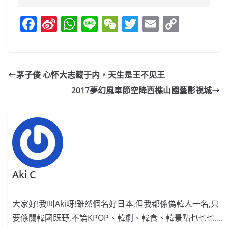
F
Si
W
Li
W
T
E
C
a
n
h
n
e
w
m
o
c
a
at
e
C
itt
ai
p
e
W
s
h
er
l
y
茅子俊 心怀大志藏于内，天生是王不见王
b
ei
A
at
Li
2017夢幻風車節空降西樵山國藝影視城
o
b
p
n
o
o
p
k
k
Aki C
大家好!我叫Aki呀!雖然個名好日本,但我都係偽韓人一名,只
要係關韓國既野,不論KPOP、韓劇、韓食、韓景點乜乜乜….