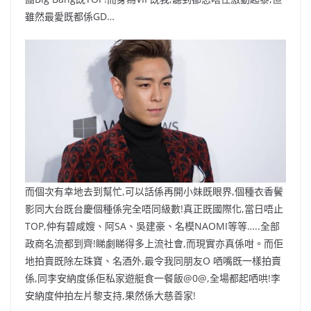
o
b
p
n
雖然最愛既都係GD…
o
o
p
k
k
而個次有幸地去到幫忙,可以話係再開小妹既眼界,個種衣香鬢
影同大台既台慶個種係完全唔同級數!真正既國際化,當日唔止
TOP,仲有碧咸嫂、阿SA、吳建豪、名模NAOMI等等…..全部
政商名流都到齊!睇劇睇得多上流社會,而現實亦真係咁。而佢
地拍賣既除左珠寶、名酒外,最令我同朋友O 哂嘴既一樣拍賣
係,同李安納度係佢私家遊艇食一餐飯@0@,全場都起哂哄!李
安納度仲拍左片黎支持,果然係大慈善家!