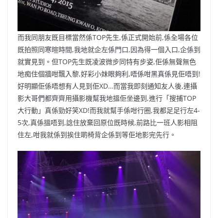
而我同朋友既目標當然係TOP先生,係正式開始前,係全場各位
既拍照同寒暄時間,我地就企左係門口,因為得一個入口,企係到
就實見到。但TOP先生既凌波微步同特有步姿,佢係無聲無色
地痴住個牆咁飄入黎,好彩小妹眼夠利,唔係咁黑真係見佢唔到!
好明顯佢係唔想有人見到佢XD…而當我即刻通知友人後,連攝
影大哥們都齊齊用攝影機幫我地搵佢坐邊到,進行「搜捕TOP
大行動」真係勁好笑XD!而我就幫手係咁行圈,我都足足行左4-
5次,真係搵唔到,諗住放棄回原位既時候,前路比一班人影相阻
住左,咁我就係到挨住啲椅背企係到等佢地影完先行。