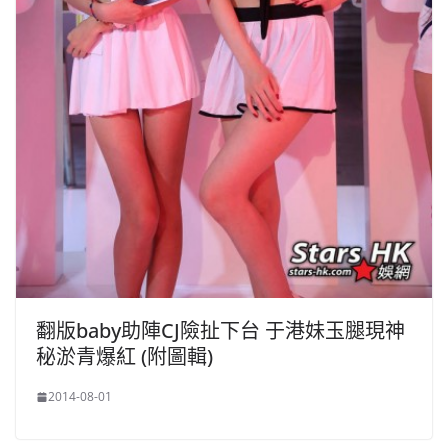
翻版baby助陣CJ險扯下台 于港妹玉腿現神
秘淤青爆紅 (附圖輯)
2014-08-01