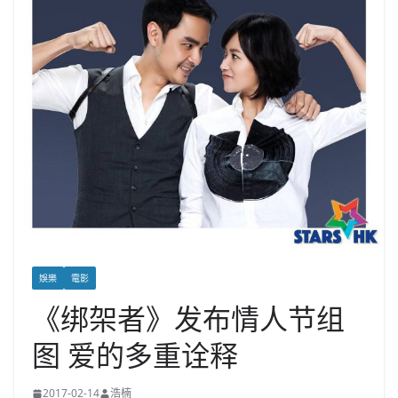
娛樂
電影
《绑架者》发布情人节组
图 爱的多重诠释
2017-02-14
浩楠