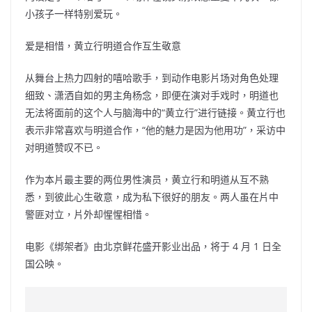
小孩子一样特别爱玩。
爱是相惜，黄立行明道合作互生敬意
从舞台上热力四射的嘻哈歌手，到动作电影片场对角色处理
细致、潇洒自如的男主角杨念，即便在演对手戏时，明道也
无法将面前的这个人与脑海中的“黄立行”进行链接。黄立行也
表示非常喜欢与明道合作，“他的魅力是因为他用功”，采访中
对明道赞叹不已。
作为本片最主要的两位男性演员，黄立行和明道从互不熟
悉，到彼此心生敬意，成为私下很好的朋友。两人虽在片中
警匪对立，片外却惺惺相惜。
电影《绑架者》由北京鲜花盛开影业出品，将于 4 月 1 日全
国公映。