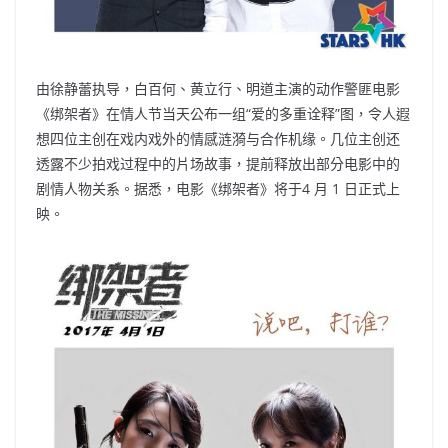
由徐静蕾执导，白百何、黄立行、明道主演的动作警匪电影
《绑架者》在情人节当天公布一组“爱的多重诠释”图，令人遐
想四位主创在戏内戏外的情感涟漪与合作机缘。几位主创还
透露不少拍戏过程中的片场故事，提前释放出部分电影中的
剧情人物关系。据悉，电影《绑架者》将于4 月 1 日正式上
映。