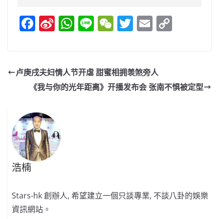
F
Si
W
Li
W
T
E
C
a
n
h
n
e
w
m
o
c
a
at
e
C
itt
ai
p
e
W
s
h
er
l
y
卢庚戌夫妇情人节开虐 甜蜜相拥羡煞旁人
b
ei
A
at
Li
《我与你的光年距离》开播发布会 张南不惧被定型
o
b
p
n
o
o
p
k
k
浩楠
Stars-hk 創辦人, 希望建立一個只談專業, 不談八卦的娛樂
資訊網站。