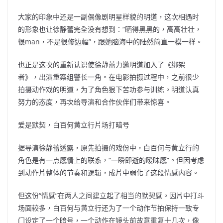
大家的印象中还是一副偶像剧明星样貌的明道，这次相遇时
的形象也让徐静蕾完全没有想到：“晒得黑黑的，高高壮壮，
很man，不是很修边幅”，跟她脑海中的陆然简直一模一样。
也正是这次的重新认识使徐静蕾力邀明道加入了《绑架
者》，出演重案组警长一角。在电影拍摄过程中，之前很少
拍摄动作戏的明道，为了角色狠下苦功参与训练。明道认真
努力的态度，再次给导演和合作伙伴们带来惊喜。
爱是默契，白百何黄立行片场打暗号
据导演徐静蕾透露，原先拍摄的戏份中，白百何与黄立行的
角色是有一点感情上的联系，“一瞬即逝的暧昧感”。但因考虑
到动作片整体的节奏和逻辑，成片中弱化了这段情感内容。
但这份“情感”在两人之间建立起了相当的默契感。因片中打斗
场面较多，白百何与黄立行还为了一个动作节拍保持一致专
门设定了一个暗号，一个动作在镜头前故意重复十几次，像