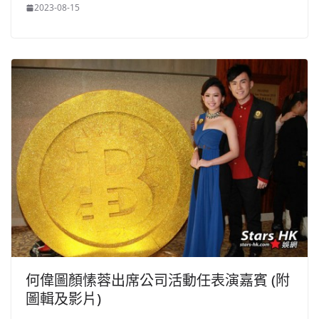
2023-08-15
何偉圖顏愫蓉出席公司活動任表演嘉賓 (附
圖輯及影片)