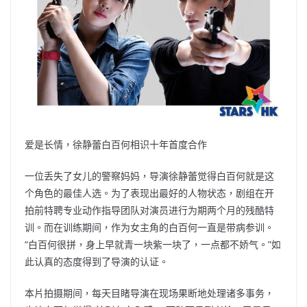
爱是长情，徐静蕾白百何相识十年首度合作
一位丢失了女儿的警察妈妈，导演徐静蕾觉得白百何就是这
个角色的最佳人选。为了表现出最好的人物状态，剧组在开
拍前特聘专业动作指导团队对演员进行为期两个月的残酷特
训。而在训练期间，作为女主角的白百何一直是带病参训。
“白百何很拼，身上早就青一块紫一块了，一点都不娇气。”如
此认真的态度得到了导演的认证。
本片拍摄期间，每天目睹导演在现场果断地处理诸多事务，