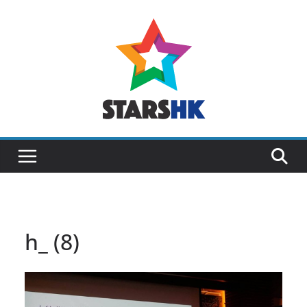
Skip
to
content
h_ (8)