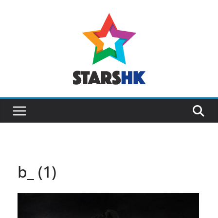
Skip
to
content
b_ (1)