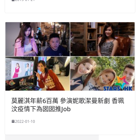
莫麗淇年薪6百萬 參演妮歌潔曼新劇 香珮
汶疫情下為囡囡推Job
2022-01-10