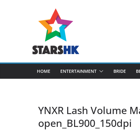
Skip
to
content
HOME
ENTERTAINMENT
BRIDE
B
YNXR Lash Volume Ma
open_BL900_150dpi