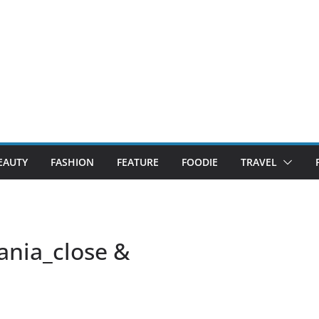
EAUTY
FASHION
FEATURE
FOODIE
TRAVEL
nia_close &