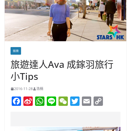
娛樂
旅遊達人Ava 成鎵羽旅行
小Tips
2016-11-28
浩楠
F
Si
W
Li
W
T
E
C
a
n
h
n
e
w
m
o
c
a
at
e
C
itt
ai
p
e
W
s
h
er
l
y