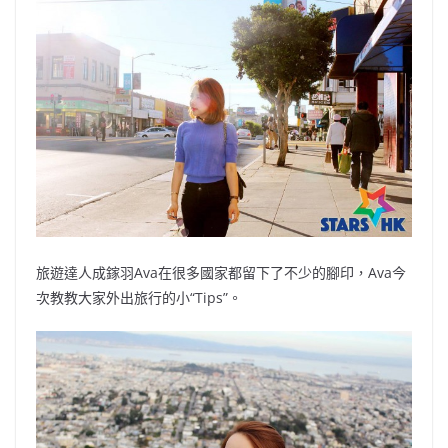
b
ei
A
at
Li
o
b
p
n
o
o
p
k
k
旅遊達人成鎵羽Ava在很多國家都留下了不少的腳印，Ava今
次教教大家外出旅行的小“Tips”。