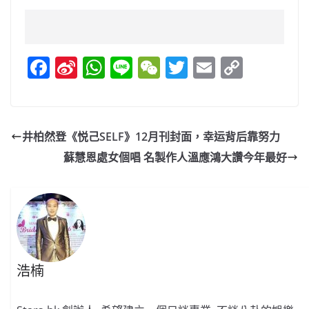
F
Si
W
Li
W
T
E
C
a
n
h
n
e
w
m
o
c
a
at
e
C
itt
ai
p
e
W
s
h
er
l
y
井柏然登《悦己SELF》12月刊封面，幸运背后靠努力
b
ei
A
at
Li
蘇慧恩處女個唱 名製作人溫應鴻大讚今年最好
o
b
p
n
o
o
p
k
k
浩楠