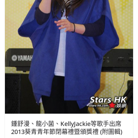
鍾舒漫、龍小菌、KellyJackie等歌手出席
2013葵青青年節閉幕禮暨頒獎禮 (附圖輯)