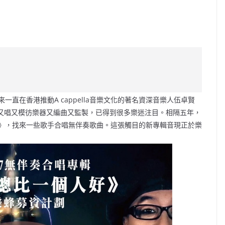
C
o
p
y
Li
年來一直在香港推動A cappella音樂文化的著名資深音樂人伍卓賢
n
一人又唱又模彷樂器又編曲又監製，已得到很多樂迷注目。相隔五年，
k
》，找來一些歌手合唱無伴奏歌曲。這張觸目的新專輯音現正於樂