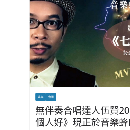
娛樂
音樂
無伴奏合唱達人伍賢2
個人好》現正於音樂蜂Mu