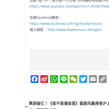
伍賢 Ng Yin – 無伴奏一人合唱《6分鐘叱吒樂壇25
https://www.youtube.com/watch?v=F_PzHEnY9S
伍賢Facebook專頁：
https://www.facebook.com/ngcheukyinmusic
個人網頁：
http://www.flowermusic.hk/ngyin
F
Si
W
Li
W
T
E
a
n
h
n
e
w
m
c
a
at
e
C
itt
ai
e
W
s
h
er
l
票房破亿！《我不是潘金莲》喜剧风暴席卷沪上