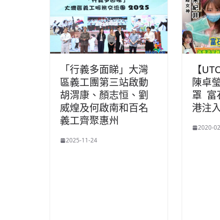
「行義多面睇」大灣
【UT
區義工團第三站啟動
陳卓瑩
胡渭康、顏志恒、劉
罩 富
威煌及何啟南和百名
港注
義工齊聚惠州
2020-02
2025-11-24