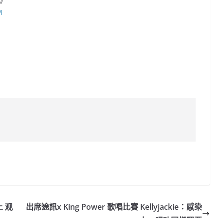
年》
M
C
o
p
y
 观
出席途訊x King Power 歌唱比賽 Kellyjackie：感染