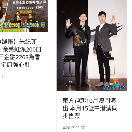
O娛樂】朱紀菲
 余美虹派200口
石金融2263為香
入健康強心針
-24
東方神起10月澳門演
出 本月15號中港澳同
步售票
2017-09-07