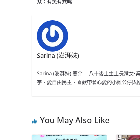
b
ei
A
at
众：有笑有共鸣
o
b
p
o
o
p
k
Sarina (澎湃妹)
Sarina (澎湃妹) 簡介： 八十後土生土長港
字、愛自由民主、喜歡帶著心愛的小雞公仔與
You May Also Like