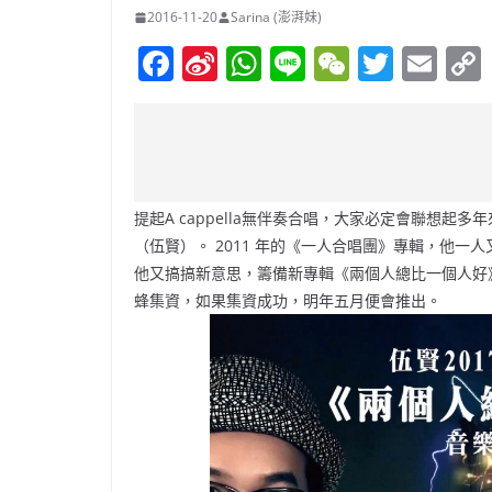
2016-11-20
Sarina (澎湃妹)
F
Si
W
Li
W
T
E
a
n
h
n
e
w
m
c
a
at
e
C
itt
ai
e
W
s
h
er
l
b
ei
A
at
提起A cappella無伴奏合唱，大家必定會聯想起多
o
b
p
（伍賢）。 2011 年的《一人合唱團》專輯，他
o
o
p
他又搞搞新意思，籌備新專輯《兩個人總比一個人好
k
蜂集資，如果集資成功，明年五月便會推出。