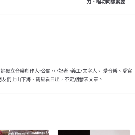
Li
力、唱功同樣緊要
n
k
女•業餘獨立音樂創作人•公關 •小記者 •義工•文字人。 愛音樂、愛寫
朋友們上山下海、觀星看日出，不定期發表文章。