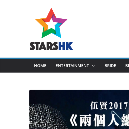
Skip
to
content
HOME
ENTERTAINMENT
BRIDE
B