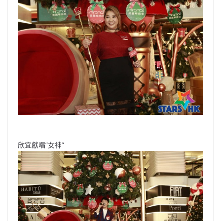
欣宜獻唱”女神”