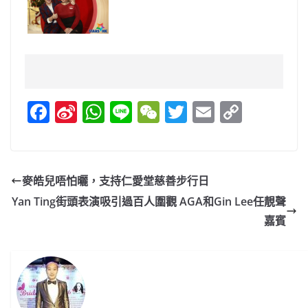
F
Si
W
Li
W
T
E
C
a
n
h
n
e
w
m
o
c
a
at
e
C
itt
ai
p
e
W
s
h
er
l
y
麥皓兒唔怕曬，支持仁愛堂慈善步行日
b
ei
A
at
Li
Yan Ting街頭表演吸引過百人圍觀 AGA和Gin Lee任靚聲
o
b
p
n
嘉賓
o
o
p
k
k