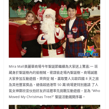
b
ei
A
at
Li
o
b
p
n
o
o
p
k
k
Mira Mall美麗華商場今年聖誕節繼續為大家送上驚喜;一 班
藏身於聖誕樹內的偷樹賊，密謀偷走場內聖誕樹。商場誠邀
大家參加互動遊戲，齊齊捉 賊，贏取雙人北歐四國 8 天之旅
及其他豐富獎品，總值超過港幣 50 萬!商場更特別邀請 了人
氣女神鄭欣宜伙拍好友許廷鏗率先挑戰互動遊戲，並為 “Who
Moved My Christmas Tree?” 聖誕活動揭開序幕。