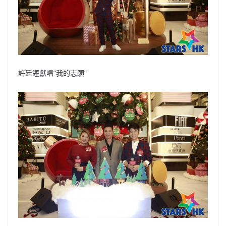
許廷鏗獻唱”我的志願”