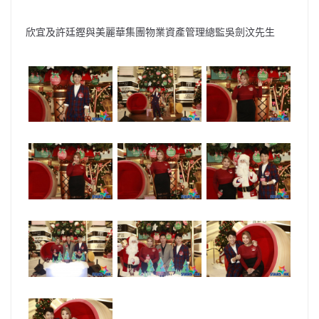
欣宜及許廷鏗與​​美麗華集團物業資產管理總監吳劍汶先生