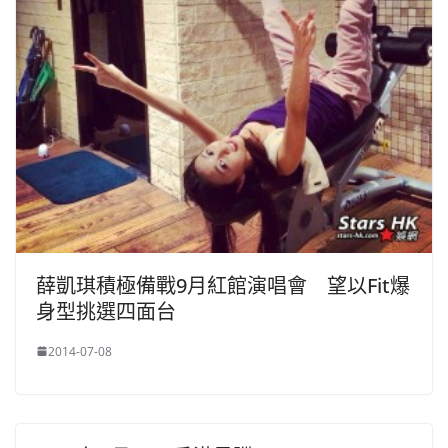
薛凱琪積極備戰9月紅館演唱會 望以Fit爆
身型挑選四面台
2014-07-08