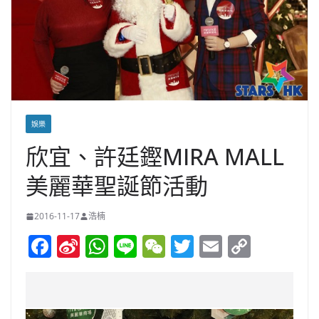
娛樂
欣宜、許廷鏗MIRA MALL
美麗華聖誕節活動
2016-11-17
浩楠
F
Si
W
Li
W
T
E
C
a
n
h
n
e
w
m
o
c
a
at
e
C
itt
ai
p
e
W
s
h
er
l
y