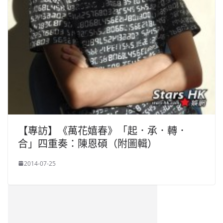
【專訪】《萬花嬉春》「起．承．轉．
合」四重奏：陳恩碩（附圖輯）
2014-07-25