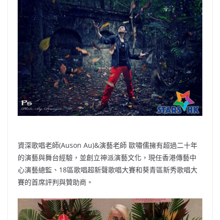
b
ei
A
at
Li
o
b
p
n
o
o
p
k
k
資深歌唱老師(Auson Au)&演藝老師 歐嘯儒擁有超過二十年
的演藝與舞台經驗，並創立神派演藝文化，現任香港傳藝中
心演藝總監、18區歌唱超新聲歌唱大賽和葵青區新秀歌唱大
賽的首席評判與贊助商。