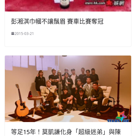
彭湘淇巾幗不讓鬚眉 賽車比賽奪冠
2015-03-21
等足15年！莫凱謙化身「超級迷弟」與陳