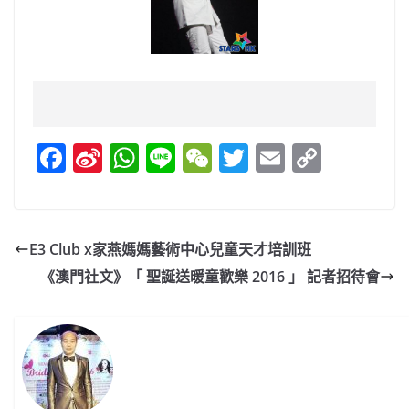
F
Si
W
Li
W
T
E
C
a
n
h
n
e
w
m
o
c
a
at
e
C
itt
ai
p
e
W
s
h
er
l
y
E3 Club x家燕媽媽藝術中心兒童天才培訓班
b
ei
A
at
Li
《澳門社文》「 聖誕送暖童歡樂 2016 」 記者招待會
o
b
p
n
o
o
p
k
k