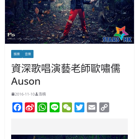
娛樂
音樂
資深歌唱演藝老師歐嘯儒
Auson
2016-11-10
浩楠
F
Si
W
Li
W
T
E
C
a
n
h
n
e
w
m
o
c
a
at
e
C
itt
ai
p
e
W
s
h
er
l
y