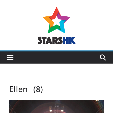
Skip
to
content
Ellen_ (8)