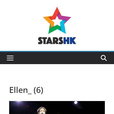
Skip
to
content
Ellen_ (6)