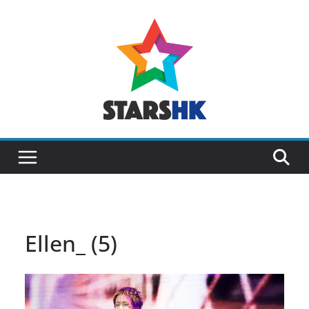
Skip
to
content
Ellen_ (5)