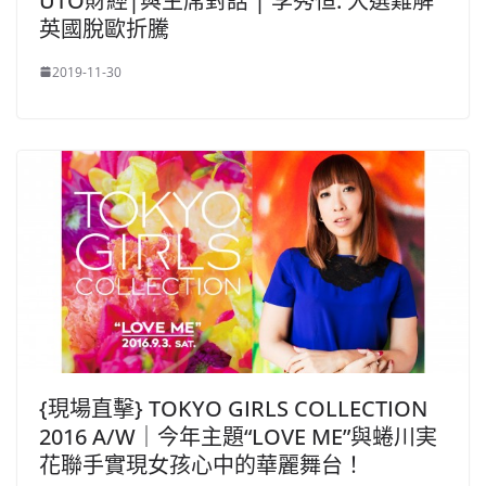
UTO財經|與主席對話 | 李秀恒: 大選難解
英國脫歐折騰
2019-11-30
{現場直擊} TOKYO GIRLS COLLECTION
2016 A/W｜今年主題“LOVE ME”與蜷川実
花聯手實現女孩心中的華麗舞台！