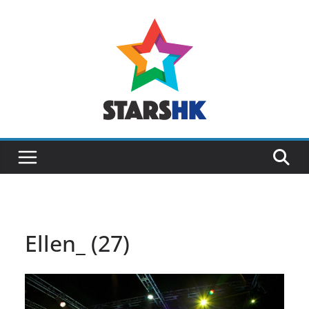
Skip
to
content
Ellen_ (27)