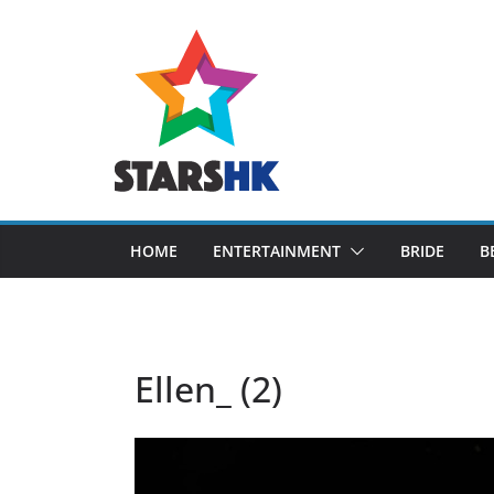
Skip
to
content
HOME
ENTERTAINMENT
BRIDE
B
Ellen_ (2)