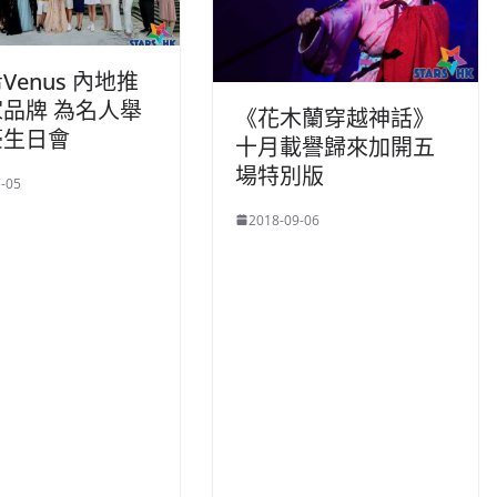
Venus 內地推
品牌 為名人舉
《花木蘭穿越神話》
豪生日會
十月載譽歸來加開五
場特別版
-05
2018-09-06