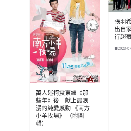
張羽希
出自家
行超
2023-07
萬人迷柯震東繼《那
些年》後 獻上最浪
漫的純愛感動 《南方
小羊牧場》 （附圖
輯）