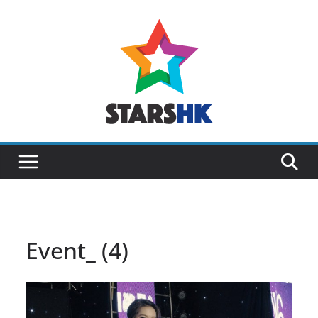
Skip
to
content
Event_ (4)