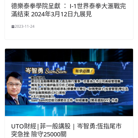
德樂泰拳學院呈獻 ： I-1世界泰拳大滙戰完
滿结束 2024年3月12日九展見
2023-11-24
UTO財經|菲一般講股 | 岑智勇:恆指尾市
突急挫 險守25000關