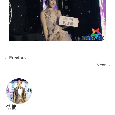
← Previous
Next →
浩楠