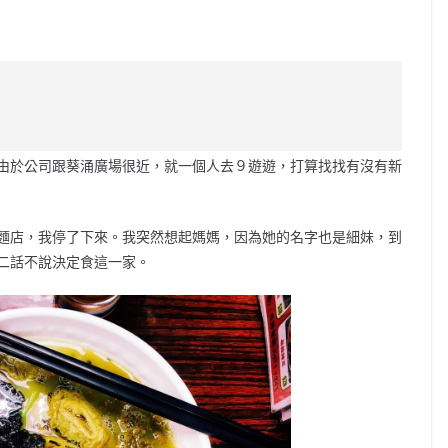
C
o
p
y
Li
由於公司跟葵涌廣場很近，就一個人去９遊遊，打算找找有沒有新
n
k
麵店，我停了下來。我突然想起媽媽，因為她的名字也是細妹，到
二話不說決定食這一家。