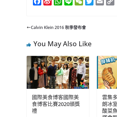
F
Si
W
Li
W
T
E
a
n
h
n
e
w
m
c
a
at
e
C
itt
ai
e
W
s
h
er
l
Calvin Klein 2016 秋季發布會
b
ei
A
at
o
b
p
You May Also Like
o
o
p
k
國際美食博客國際美
雲集多
食博客比賽2020頒獎
朗冰室
禮
酸菜魚/