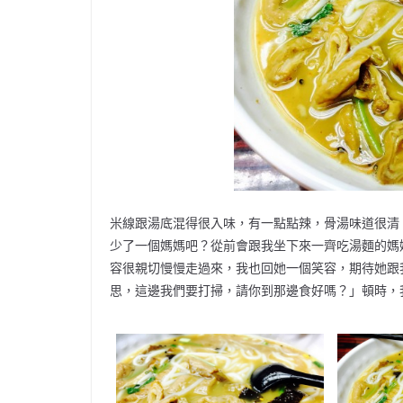
米線跟湯底混得很入味，有一點點辣，骨湯味道很清
少了一個媽媽吧？從前會跟我坐下來一齊吃湯麵的媽
容很親切慢慢走過來，我也回她一個笑容，期待她跟
思，這邊我們要打掃，請你到那邊食好嗎？」頓時，