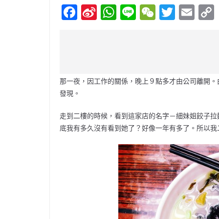
F
Si
W
Li
W
T
E
a
n
h
n
e
w
m
c
a
at
e
C
itt
ai
e
W
s
h
er
l
b
ei
A
at
那一夜，因工作的關係，晚上９點多才由公司離開。
o
b
p
發現。
o
o
p
走到二樓的時候，看到這家店的名字－細妹姐餃子拉
k
底我有多久沒有看到她了？好像一年有多了。所以我