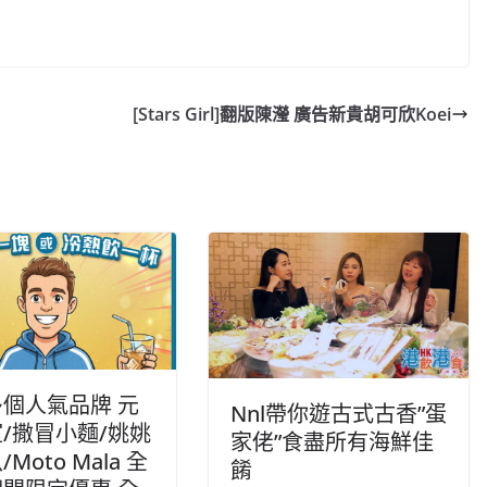
C
o
p
y
[Stars Girl]翻版陳瀅 廣告新貴胡可欣Koei
Li
n
k
個人氣品牌 元
Nnl帶你遊古式古香”蛋
/撒冒小麵/姚姚
家佬”食盡所有海鮮佳
Moto Mala 全
餚