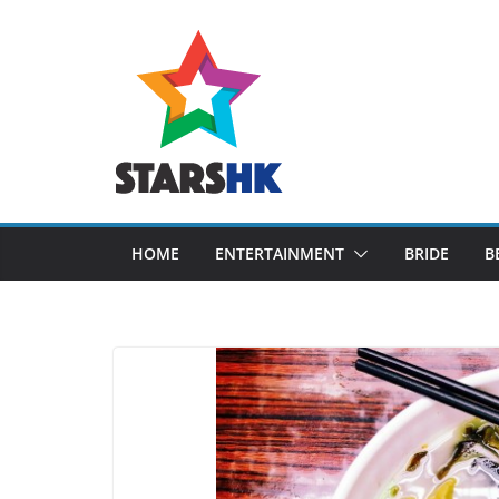
Skip
to
content
HOME
ENTERTAINMENT
BRIDE
B