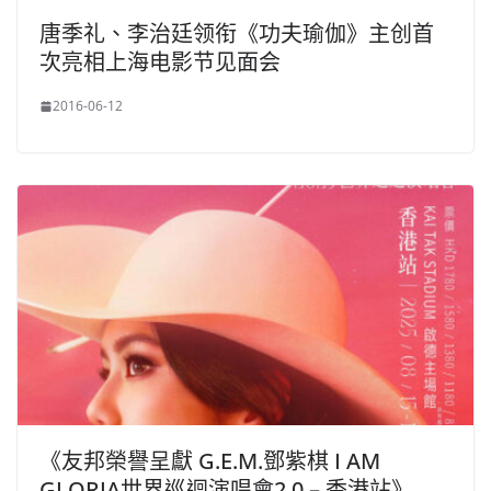
唐季礼、李治廷领衔《功夫瑜伽》主创首
次亮相上海电影节见面会
2016-06-12
《友邦榮譽呈獻 G.E.M.鄧紫棋 I AM
GLORIA世界巡迴演唱會2.0 – 香港站》