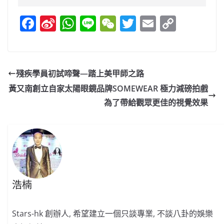
F
Si
W
Li
W
T
E
C
a
n
h
n
e
w
m
o
c
a
at
e
C
itt
ai
p
e
W
s
h
er
l
y
殘疾學員初試啼聲—踏上美甲師之路
b
ei
A
at
Li
黃又南創立自家太陽眼鏡品牌SOMEWEAR 極力減磅拍戲
o
b
p
n
為了帶給觀眾更佳的視覺效果
o
o
p
k
k
浩楠
Stars-hk 創辦人, 希望建立一個只談專業, 不談八卦的娛樂