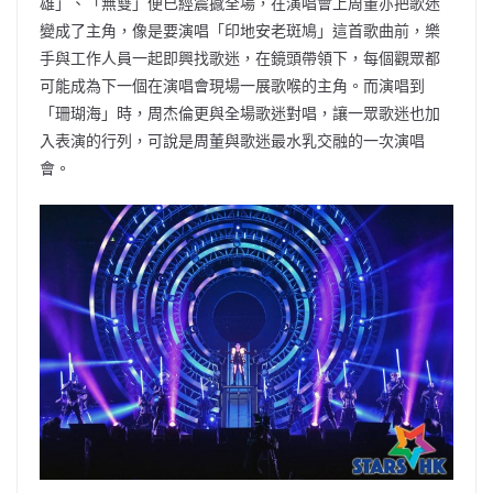
雄」、「無雙」便已經震撼全場，在演唱會上周董亦把歌迷
變成了主角，像是要演唱「印地安老斑鳩」這首歌曲前，樂
手與工作人員一起即興找歌迷，在鏡頭帶領下，每個觀眾都
可能成為下一個在演唱會現場一展歌喉的主角。而演唱到
「珊瑚海」時，周杰倫更與全場歌迷對唱，讓一眾歌迷也加
入表演的行列，可說是周董與歌迷最水乳交融的一次演唱
會。