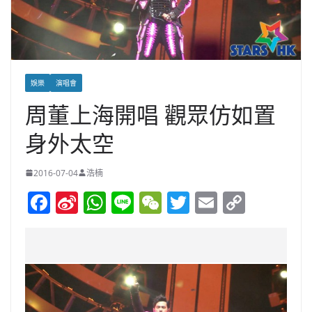
娛樂
演唱會
周董上海開唱 觀眾仿如置
身外太空
2016-07-04
浩楠
F
Si
W
Li
W
T
E
C
a
n
h
n
e
w
m
o
c
a
at
e
C
itt
ai
p
e
W
s
h
er
l
y
b
ei
A
at
Li