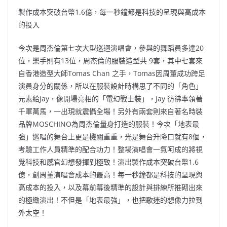
製作成本突破台幣1.6億，每一秒鐘都是科技的呈現與高成本
的投入
今次是周杰倫第七次大型巡迴演唱會，參與的舞蹈員多達20
位，樂手則有13位，周杰倫的服裝造型共 9套，其中七套來
自香港造型大師Tomas Chan 之手，Tomas因周董成功跨足
演員身分的關係，所以在服裝設計時構思了不同的「角色」
元素給Jay，像開場亮相的「電幻戰士裝」，Jay 彷彿率領著
千軍萬馬，一出現就震懾全場！另外有兩套則來自著名時裝
品牌MOSCHINO為周杰倫量身打造的服裝！今次「地表最
強」巡唱的舞台上更是機關重重，光是舞台升降口就有8個，
考驗工作人員精準的配合功力！整場演唱會一氣呵成的將視
覺科技和感官幻想發揮到極致！演出製作成本突破台幣1.6
億，創周董演唱會成本的最高！每一秒鐘都是科技的呈現與
高成本的投入，以及幕前幕後精準的設計與排練所推砌出來
的極緻演出！不但是「地表最強」，也把歌迷的想像力拉到
外太空！