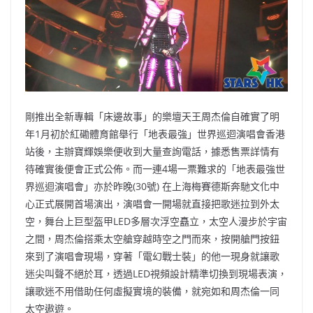
o
b
p
n
o
o
p
k
k
剛推出全新專輯「床邊故事」的樂壇天王周杰倫自確實了明
年1月初於紅磡體育館舉行「地表最強」世界巡迴演唱會香港
站後，主辦寶輝娛樂便收到大量查詢電話，據悉售票詳情有
待確實後便會正式公佈。而一連4場一票難求的「地表最強世
界巡迴演唱會」亦於昨晚(30號) 在上海梅賽德斯奔馳文化中
心正式展開首場演出，演唱會一開場就直接把歌迷拉到外太
空，舞台上巨型盔甲LED多層次浮空矗立，太空人漫步於宇宙
之間，周杰倫搭乘太空艙穿越時空之門而來，按開艙門按鈕
來到了演唱會現場，穿著「電幻戰士裝」的他一現身就讓歌
迷尖叫聲不絕於耳，透過LED視頻設計精準切換到現場表演，
讓歌迷不用借助任何虛擬實境的裝備，就宛如和周杰倫一同
太空遨遊。