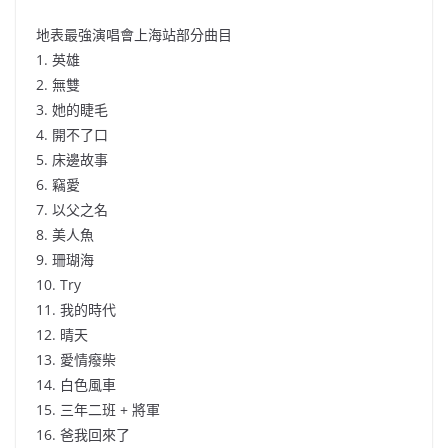
地表最強演唱會上海站部分曲目
1. 英雄
2. 無雙
3. 她的睫毛
4. 開不了口
5. 床邊故事
6. 竊愛
7. 以父之名
8. 美人魚
9. 珊瑚海
10. Try
11. 我的時代
12. 晴天
13. 愛情癈柴
14. 白色風車
15. 三年二班 + 將軍
16. 爸我回來了