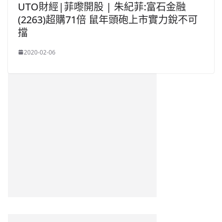
UTO財經|菲嚟開股 | 朱紀菲:富石金融
(2263)超購71倍 鼠年頭砲上市實力銳不可
擋
2020-02-06