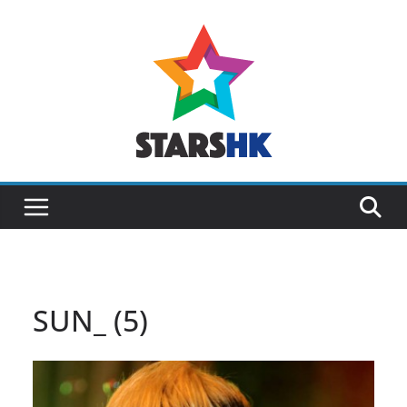
Skip
to
content
SUN_ (5)