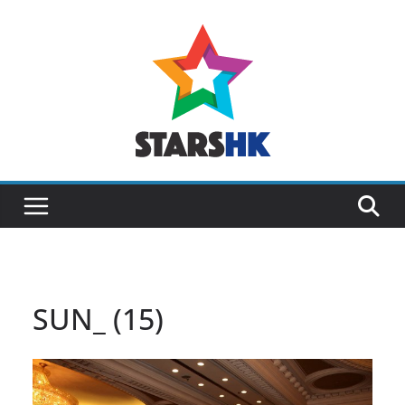
Skip
to
content
SUN_ (15)