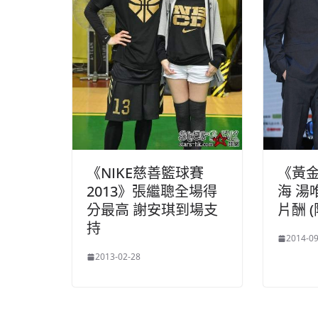
《黃
《NIKE慈善籃球賽
海 湯
2013》張繼聰全場得
片酬 
分最高 謝安琪到場支
持
2014-09
2013-02-28