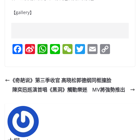
【gallery】
F
Si
W
Li
W
T
E
C
a
n
h
n
e
w
m
o
c
a
at
e
C
itt
ai
p
e
W
s
h
er
l
y
《奇葩说》第三季收官 高晓松郭德纲同框撞脸
b
ei
A
at
Li
陳奕迅巡演首唱《黑洞》觸動樂迷 MV將強勢推出
o
b
p
n
o
o
p
k
k