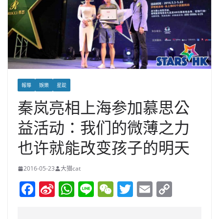
報導
娛樂
星踨
秦岚亮相上海参加慕思公
益活动：我们的微薄之力
也许就能改变孩子的明天
2016-05-23
大猫cat
F
Si
W
Li
W
T
E
C
a
n
h
n
e
w
m
o