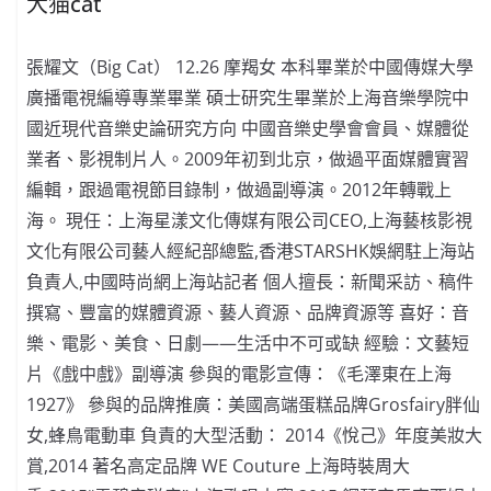
大猫cat
張耀文（Big Cat） 12.26 摩羯女 本科畢業於中國傳媒大學
廣播電視編導專業畢業 碩士研究生畢業於上海音樂學院中
國近現代音樂史論研究方向 中國音樂史學會會員、媒體從
業者、影視制片人。2009年初到北京，做過平面媒體實習
編輯，跟過電視節目錄制，做過副導演。2012年轉戰上
海。 現任：上海星漾文化傳媒有限公司CEO,上海藝核影視
文化有限公司藝人經紀部總監,香港STARSHK娛網駐上海站
負責人,中國時尚網上海站記者 個人擅長：新聞采訪、稿件
撰寫、豐富的媒體資源、藝人資源、品牌資源等 喜好：音
樂、電影、美食、日劇——生活中不可或缺 經驗：文藝短
片《戲中戲》副導演 參與的電影宣傳：《毛澤東在上海
1927》 參與的品牌推廣：美國高端蛋糕品牌Grosfairy胖仙
女,蜂鳥電動車 負責的大型活動： 2014《悅己》年度美妝大
賞,2014 著名高定品牌 WE Couture 上海時裝周大