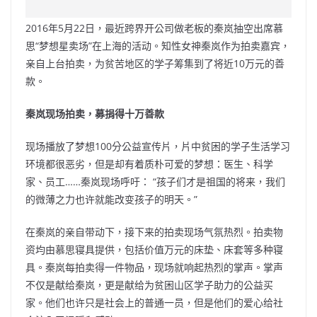
c
a
at
e
C
itt
ai
p
e
W
s
h
er
l
y
2016年5月22日，最近跨界开公司做老板的秦岚抽空出席慕
b
ei
A
at
Li
思“梦想星卖场”在上海的活动。知性女神秦岚作为拍卖嘉宾，
o
b
p
n
亲自上台拍卖，为贫苦地区的学子筹集到了将近10万元的善
款。
o
o
p
k
k
秦岚现场拍卖，募捐得十万善款
现场播放了梦想100分公益宣传片，片中贫困的学子生活学习
环境都很恶劣，但是却有着质朴可爱的梦想：医生、科学
家、员工……秦岚现场呼吁： “孩子们才是祖国的将来，我们
的微薄之力也许就能改变孩子的明天。”
在秦岚的亲自带动下，接下来的拍卖现场气氛热烈。拍卖物
资均由慕思寝具提供，包括价值万元的床垫、床套等多种寝
具。秦岚每拍卖得一件物品，现场就响起热烈的掌声。掌声
不仅是献给秦岚，更是献给为贫困山区学子助力的公益买
家。他们也许只是社会上的普通一员，但是他们的爱心给社