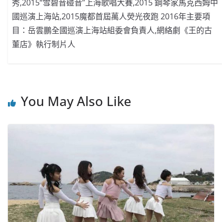
秀,2015“雪碧音碰音”上海歌唱大賽,2015 鋼琴家馬克西姆中
國巡演上海站,2015魔都首屆萬人熒光夜跑 2016年主要項
目：岳雲鵬全國巡演上海站組委會負責人,網絡劇《王的古
董店》執行制片人
You May Also Like