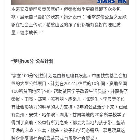
本来安安静静负责美就好，但秦岚似乎更愿意卸下众多包
袱，展示自己最好的状态。她还表示：“希望这份公益之爱能
够在社会上传承，希望山区的孩子们都能有良好的睡眠质
量，健康成长。”
“梦想100分”公益计划
“梦想100分”公益计划是由慕思寝具发起，中国扶贫基金会加
盟的大型公益项目，计划在2014年往后的10年间，资助全国
100所贫困地区学校，帮助贫困学子改善生活质量，并获得了
秦岚、田亮、郑智、苏有朋、应采儿、陈楚生、李晨等多位
有社会影响力的明星的大力支持。2年的公益活动下来，已经
有贵州、安徽、哈尔滨、湖北、甘肃等地的20多所学校学子
得到了资助，公益行所到之处，都会为当地的孩子带上整洁
干净的床垫、床套、枕头、被子和学习必需品，慕思寝具这
种企业反哺社会的公益形式也备受社会赞誉。