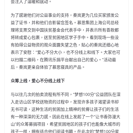
会注入了温暖和感动。
为了感谢他们对公益事业的支持，秦岚更为几位买家颁发公
益了证书，并和他们合影留念签名。慕思集团上海公司总经
理将支票交到中国扶贫基金会代表手中，并表示所有善款都
将转成爱心包裹，送至贫困地区学子手中。看到现场一些没
有拍得公益物资的观众面露失望之色，贴心的秦岚还细心地
表示了安慰：“爱心不分大小，也不分线上和线下。大家也可
以扫描二维码，在腾讯乐捐平台献出自己的爱心。”活动最
后，秦岚更亲自体验了慕思寝具的产品。
众筹上线，爱心不分线上线下
与以往几次的拍卖流程有所不同，“梦想100分”公益团队在深
入走访山区学校送物资的过程中，发现许多孩子渴望读书却
无书可读，这种生活的贫困加上精神的贫瘠让孩子们的生活
有一种深深的无力感。因此在线上发起了一个“让书香弥漫大
山”的众筹募捐项目，希望贫困地区的孩子们也能像大城市的
孩子一样，拥有适合他们阅读书籍。在此次的“梦想100分星