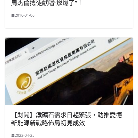
周杰倫攜徒獻唱“燃爆了”！
2016-01-06
【財聞】鐵礦石需求日趨緊張，助推愛德
新能源新戰略佈局初見成效
2022-04-25