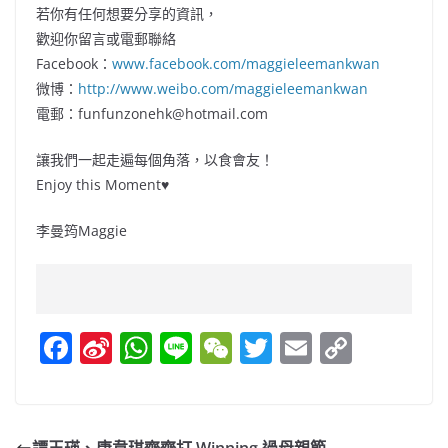
若你有任何想要分享的資訊，
歡迎你留言或電郵聯絡
Facebook：
www.facebook.com/maggieleemankwan
微博：
http://www.weibo.com/maggieleemankwan
電郵：
funfunzonehk@hotmail.com
讓我們一起走遍每個角落，以食會友！
Enjoy this Moment♥
李曼筠Maggie
F
Si
W
Li
W
T
E
C
a
n
h
n
e
w
m
o
c
a
at
e
C
itt
ai
p
e
W
s
h
er
l
y