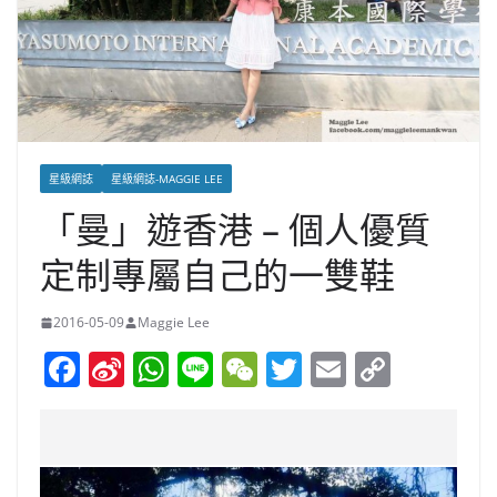
星級網誌
星級網誌-MAGGIE LEE
「曼」遊香港 – 個人優質
定制專屬自己的一雙鞋
2016-05-09
Maggie Lee
F
Si
W
Li
W
T
E
C
a
n
h
n
e
w
m
o
c
a
at
e
C
itt
ai
p
e
W
s
h
er
l
y