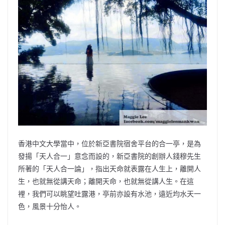
b
ei
A
at
Li
o
b
p
n
o
o
p
k
k
香港中文大學當中，位於新亞書院宿舍平台的合一亭，是為
發揚「天人合一」意念而設的，新亞書院的創辦人錢穆先生
所著的「天人合一論」，指出天命就表露在人生上，離開人
生，也就無從講天命；離開天命，也就無從講人生。在這
裡，我們可以眺望吐露港，亭前亦設有水池，遠近均水天一
色，風景十分怡人。