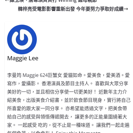
譚玉瑛、唐韋琪齊齊打 Winning 過母親節
b
ei
A
at
Li
韓梓亮受電影影響重新出發 今年要努力爭取好成績
o
b
p
n
o
o
p
k
k
Maggie Lee
李曼筠 Maggie 624巨蟹女 愛貓如命。愛美食，愛美酒。愛
寫作，愛攝影。 香港演員及節目主持人。 喜歡與大眾分享
美好的一切，並且相信分享使一切更美好！ 近數年主力介
紹美食，出版美食介紹書，並於飲食節目現身，實行將自己
所喜愛的跟大家一同分享。 亦希望能透過文字，把美食帶
給自己的感受與領悟傳遞開去， 讓更多的正能量圍繞著大
家。 一起感受 吃的，從不止是一種味道。 讓我們一起走遍