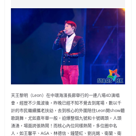
c
a
at
e
C
itt
ai
p
e
W
s
h
er
l
y
b
ei
A
at
Li
o
b
p
n
o
o
p
k
k
天王黎明（Leon）在中環海濱長廊舉行的一連八場4D演唱
會，經歴不少風波後，昨晚已經不知不覺去到尾場，數以千
計的市民繼續攜老扶幼，去到核心的外圍陪住Leon開show聽
歌跳舞，尤如嘉年華一般，迫爆整個九號和十號碼頭，人頭
湧湧，場面誇張熱鬧！而核心內位同樣熱鬧，多位圈中名
人，如王馨平、AGA、林德信、鐘楚紅、劉兆銘、衛蘭、衛