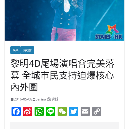
娛樂
演唱會
黎明4D尾場演唱會完美落
幕 全城市民支持迫爆核心
內外圍
2016-05-08
Sarina (澎湃妹)
F
Si
W
Li
W
T
E
C
a
n
h
n
e
w
m
o