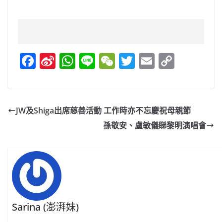
F
Si
W
Li
W
T
E
C
a
n
h
n
e
w
m
o
c
a
at
e
C
itt
ai
p
e
W
s
h
er
l
y
JW及Shiga出席慈善活動 工作時亦不忘慶祝母親節
b
ei
A
at
Li
孫敬安、盧敏儀睇黎明演唱會
o
b
p
n
o
o
p
k
k
Sarina (澎湃妹)