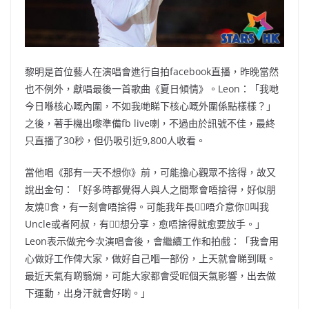
黎明是首位藝人在演唱會進行自拍facebook直播，昨晚當然
也不例外，獻唱最後一首歌曲《夏日傾情》。Leon：「我哋
今日喺核心嘅內圍，不如我哋睇下核心嘅外圍係點樣樣？」
之後，著手機出嚟準備fb live喇，不過由於訊號不佳，最終
只直播了30秒，但仍吸引近9,800人收看。
當他唱《那有一天不想你》前，可能擔心觀眾不捨得，故又
說出金句：「好多時都覺得人與人之間聚會唔捨得，好似朋
友燒食，有一刻會唔捨得。可能我年長，唔介意你叫我
Uncle或者阿叔，有想分享，愈唔捨得就愈要放手。」
Leon表示做完今次演唱會後，會繼續工作和拍戲：「我會用
心做好工作俾大家，做好自己嗰一部份，上天就會睇到嘅。
最近天氣有啲翳焗，可能大家都會受呢個天氣影響，出去做
下運動，出身汗就會好啲。」