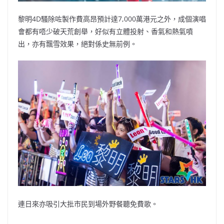
黎明4D騷除咗製作費高昂預計達7,000萬港元之外，成個演唱
會都有唔少破天荒創舉，好似有立體投射、香氣和熱氣噴
出，亦有飄雪效果，絕對係史無前例。
連日來亦吸引大批市民到場外野餐聽免費歌。