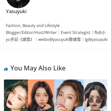
Yasuyuki
Fashion, Beauty and Lifestyle
Blogger/Editor/Host/Writer｜Event Strategist｜fb@小
yu手記《靖雪》｜weibo@yasuyuki黎靖雪｜Ig@yasuyuki
You May Also Like