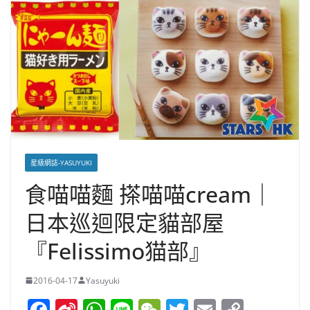
星級網誌-YASUYUKI
食喵喵麵 搽喵喵cream｜
日本巡迴限定貓部屋
『Felissimo猫部』
2016-04-17
Yasuyuki
F
Si
W
Li
W
T
E
C