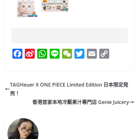
F
Si
W
Li
W
T
E
C
a
n
h
n
e
w
m
o
c
a
at
e
C
itt
ai
p
e
W
s
h
er
l
y
TAGHeuer X ONE PIECE Limited Edition 日本限定発
b
ei
A
at
Li
売！
o
b
p
n
香港首家本地冷壓果汁專門店 Genie Juicery
o
o
p
k
k