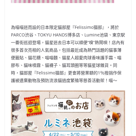
為喵喵迷而設的日本限定貓部屋『Felissimo猫部』，將於
PARCO渋谷、TOKYU HANDS博多店、Lumine池袋、東京駅
一番街巡迴登場，貓星迷去日本可以順便“嗅”熱鬧唄！店內有
很多首次亮相的人氣商品，包括最近成為熱門話題的貓事薄
便籤貼、貓花糖、喵喵麵、貓星人超愛肉球香味護手霜、喵
膠布、貓味噴霧、貓襪子、貓耳頭圈等等貓星球雜貨。同
時，貓部屋『Felissimo猫部』更會將營業額的1％撥捐作保
護被遺棄動物及預防流浪貓過度繁殖等慈善活動架！喵～