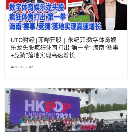
UTO财经|菲嚟开股 | 朱纪菲:数字体育娱
乐龙头股疯狂体育打出“第一拳” 海南“赛事
+竞猜”落地实现高速增长
2021-07-02