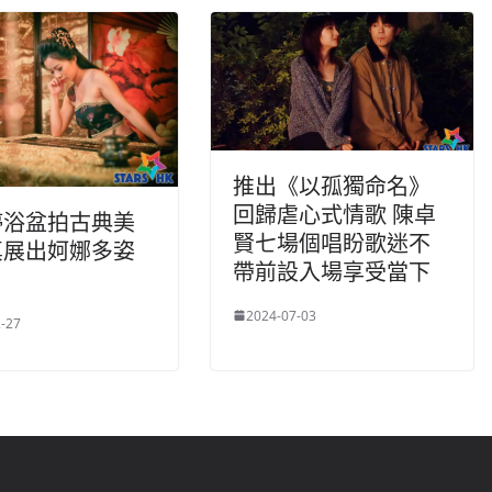
推出《以孤獨命名》
回歸虐心式情歌 陳卓
婷浴盆拍古典美
賢七場個唱盼歌迷不
真展出妸娜多姿
帶前設入場享受當下
2024-07-03
-27