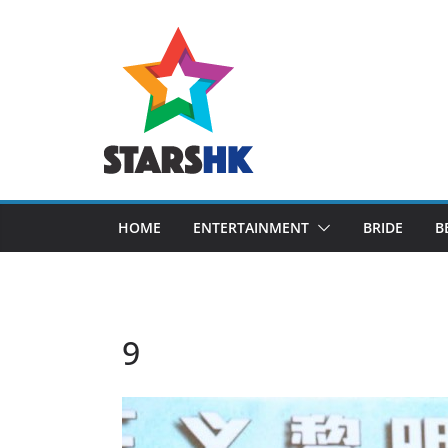
Skip
to
content
HOME
ENTERTAINMENT
BRIDE
B
9