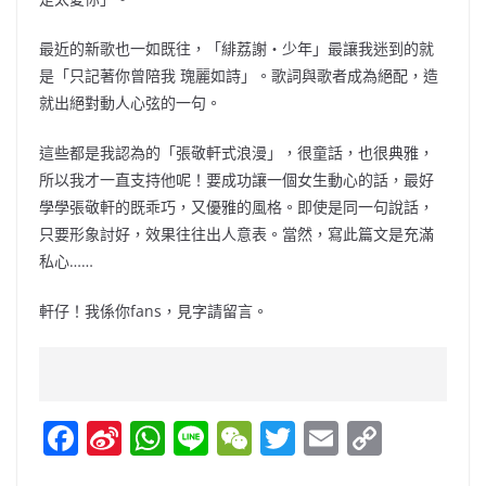
最近的新歌也一如既往，「緋荔謝‧少年」最讓我迷到的就
是「只記著你曾陪我 瑰麗如詩」。歌詞與歌者成為絕配，造
就出絕對動人心弦的一句。
這些都是我認為的「張敬軒式浪漫」，很童話，也很典雅，
所以我才一直支持他呢！要成功讓一個女生動心的話，最好
學學張敬軒的既乖巧，又優雅的風格。即使是同一句說話，
只要形象討好，效果往往出人意表。當然，寫此篇文是充滿
私心……
軒仔！我係你fans，見字請留言。
F
Si
W
Li
W
T
E
C
a
n
h
n
e
w
m
o