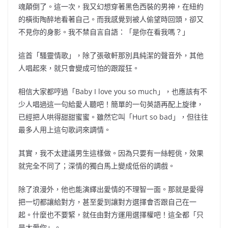
魂顛倒了。這一次，我又幻想穿著黑色西裝的男神，在紐約
的橫街陶醉地看著自己。而我感覺到被人偷望時回頭，卻又
不見你的身影。我不禁自言自語：「是你在看我嗎？」
這首「騷靈情歌」，除了張敬軒那別具純潔的聲音外，其他
人唱起來，就只會變成可怕的跟蹤狂。
相信大家都哼過「Baby I love you so much」，也應該有不
少人唱過這一句給愛人聽吧！簡單的一句英語再配上旋律，
已經把人哄得甜甜蜜蜜。雖然它叫「Hurt so bad」，但往往
最多人用上這句歌詞來調情。
其實，我不太建議男生這樣做。因為只要有一絲輕佻，效果
就完全不同了；深情的獨白馬上變成低俗的調戲。
除了浪漫外，他也能演繹出愛情的不理智一面。那就是愛得
把一切都讓給對方，甚至愛到讓對方選擇會否跟自己在一
起。什麼也不要緊，就任由對方運用選擇權吧！這全都「只
是太愛你」。