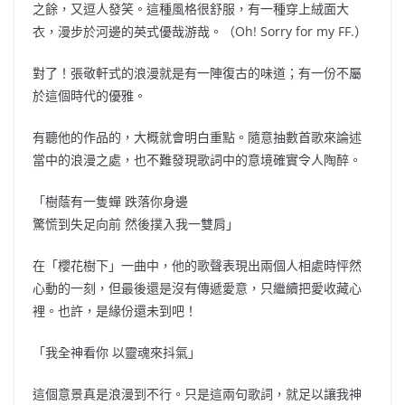
之餘，又逗人發笑。這種風格很舒服，有一種穿上絨面大
衣，漫步於河邊的英式優哉游哉。（Oh! Sorry for my FF.）
對了！張敬軒式的浪漫就是有一陣復古的味道；有一份不屬
於這個時代的優雅。
有聽他的作品的，大概就會明白重點。隨意抽數首歌來論述
當中的浪漫之處，也不難發現歌詞中的意境確實令人陶醉。
「樹蔭有一隻蟬 跌落你身邊
驚慌到失足向前 然後撲入我一雙肩」
在「櫻花樹下」一曲中，他的歌聲表現出兩個人相處時怦然
心動的一刻，但最後還是沒有傳遞愛意，只繼續把愛收藏心
裡。也許，是緣份還未到吧！
「我全神看你 以靈魂來抖氣」
這個意景真是浪漫到不行。只是這兩句歌詞，就足以讓我神