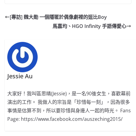
c
a
at
e
C
itt
ai
p
e
W
s
h
er
l
y
[專訪] 魏大勛 一個隱匿於偶像劇裡的逗比Boy
b
ei
A
at
Li
馬嘉均、HGO Infinity 手語傳愛心
o
b
p
n
o
o
p
k
k
Jessie Au
大家好！我叫區思晴(Jessie)，是一名90後女生，喜歡幕前
演出的工作。 我做人的宗旨是「珍惜每一刻」，因為很多
事情是估算不到，所以要珍惜與身邊人一起的時光。 Fans
Page: https://www.facebook.com/auszeching2015/