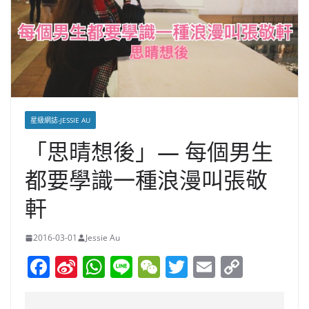
星級網誌-JESSIE AU
「思晴想後」— 每個男生
都要學識一種浪漫叫張敬
軒
2016-03-01
Jessie Au
F
Si
W
Li
W
T
E
C
a
n
h
n
e
w
m
o