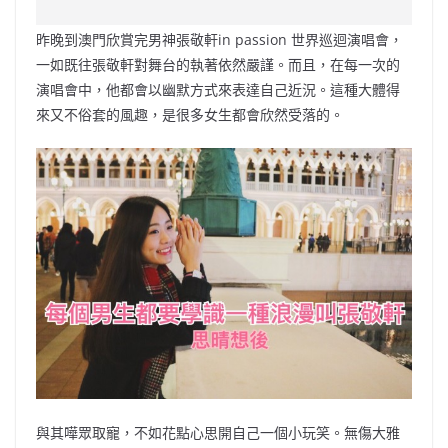
c
a
at
e
C
itt
ai
p
e
W
s
h
er
l
y
昨晚到澳門欣賞完男神張敬軒in passion 世界巡迴演唱會，
b
ei
A
at
Li
一如既往張敬軒對舞台的執著依然嚴謹。而且，在每一次的
o
b
p
n
演唱會中，他都會以幽默方式來表達自己近況。這種大體得
來又不俗套的風趣，是很多女生都會欣然受落的。
o
o
p
k
k
與其嘩眾取寵，不如花點心思開自己一個小玩笑。無傷大雅