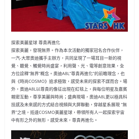
探索美麗星球 尊貴再進化
探索美麗，發現無界。作為本次活動的獨家冠名合作伙伴，
一汽-大眾奧迪攜手主辦方，共同呈現了一場耳目一新的視
覺、聽覺、觸覺時尚盛宴，利用聲、光、電等創意效果，全
方位詮釋“無界”概念。奧迪A8L“尊貴再進化”的前瞻理念，也
與《時尚COSMO》追求極致，感受未來的探索不謀而合。場
外，奧迪A8L以尊貴的像征出現在紅毯上，與每位明星及嘉賓
親密互動，尊享美麗與時尚；盛典現場，奧迪A8L更以極具科
技感及未來感的方式結合視頻與大屏聯動，穿越星系展現 “無
界”之境，抵達COSMO美麗星球，帶領所有人一起探索宇宙
中有形之外的無形，感受未來，尊貴再進化。