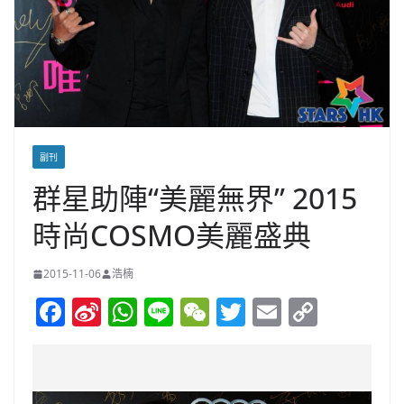
副刊
群星助陣“美麗無界” 2015
時尚COSMO美麗盛典
2015-11-06
浩楠
F
Si
W
Li
W
T
E
C
a
n
h
n
e
w
m
o
c
a
at
e
C
itt
ai
p
e
W
s
h
er
l
y