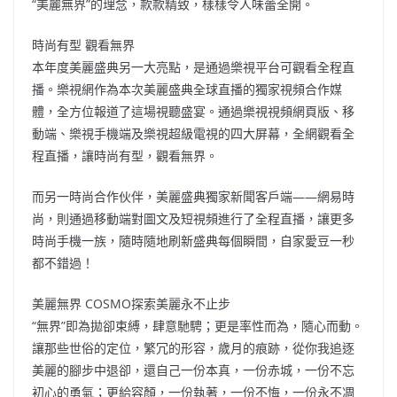
“美麗無界”的理念，款款精致，樣樣令人味蕾全開。
時尚有型 觀看無界
本年度美麗盛典另一大亮點，是通過樂視平台可觀看全程直
播。樂視網作為本次美麗盛典全球直播的獨家視頻合作媒
體，全方位報道了這場視聽盛宴。通過樂視視頻網頁版、移
動端、樂視手機端及樂視超級電視的四大屏幕，全網觀看全
程直播，讓時尚有型，觀看無界。
而另一時尚合作伙伴，美麗盛典獨家新聞客戶端——網易時
尚，則通過移動端對圖文及短視頻進行了全程直播，讓更多
時尚手機一族，隨時隨地刷新盛典每個瞬間，自家愛豆一秒
都不錯過！
美麗無界 COSMO探索美麗永不止步
“無界”即為拋卻束縛，肆意馳騁；更是率性而為，隨心而動。
讓那些世俗的定位，繁冗的形容，歲月的痕跡，從你我追逐
美麗的腳步中退卻，還自己一份本真，一份赤城，一份不忘
初心的勇氣；更給容顏，一份執著，一份不悔，一份永不凋