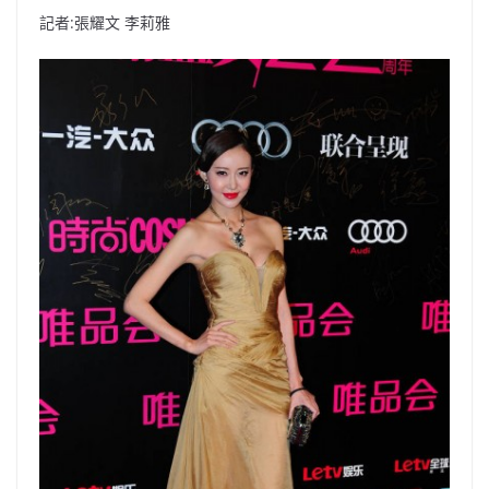
記者:張耀文 李莉雅