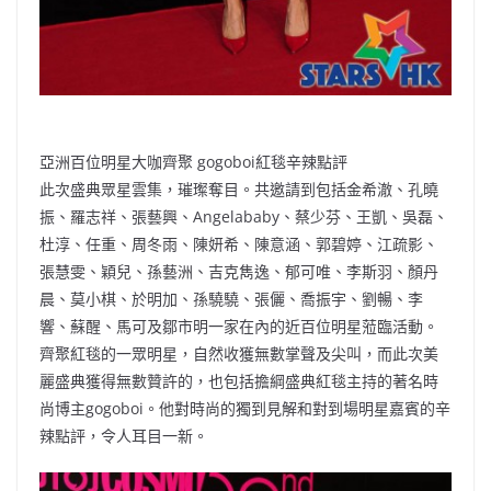
亞洲百位明星大咖齊聚 gogoboi紅毯辛辣點評
此次盛典眾星雲集，璀璨奪目。共邀請到包括金希澈、孔曉
振、羅志祥、張藝興、Angelababy、蔡少芬、王凱、吳磊、
杜淳、任重、周冬雨、陳妍希、陳意涵、郭碧婷、江疏影、
張慧雯、穎兒、孫藝洲、吉克雋逸、郁可唯、李斯羽、顏丹
晨、莫小棋、於明加、孫驍驍、張儷、喬振宇、劉暢、李
響、蘇醒、馬可及鄒市明一家在內的近百位明星蒞臨活動。
齊聚紅毯的一眾明星，自然收獲無數掌聲及尖叫，而此次美
麗盛典獲得無數贊許的，也包括擔綱盛典紅毯主持的著名時
尚博主gogoboi。他對時尚的獨到見解和對到場明星嘉賓的辛
辣點評，令人耳目一新。