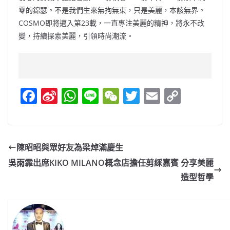
零的錦瑟。不是我們生來無拘無束，只是美麗，本該無界。
COSMO即將邁入第23載，一直專注美麗的精神，將永不改
變，持續探索美麗，引領時尚潮流。
F
Si
W
Li
W
T
E
C
a
n
h
n
e
w
m
o
c
a
at
e
C
itt
ai
p
e
W
s
h
er
l
y
陳昭昭與眾好友為梁焯滿慶生
b
ei
A
at
Li
吳雨霏出席KIKO MILANO概念店擔任剪綵嘉賓 分享美麗
o
b
p
n
造型哲學
o
o
p
k
k