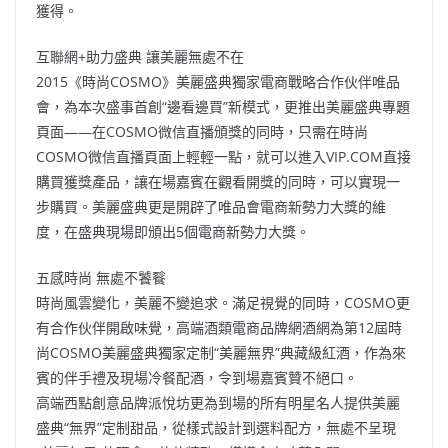
獲得。
互聯網+助力盛典 讓美麗無處不在
2015《時尚COSMO》美麗盛典獨家電商戰略合作伙伴唯品
會，為本次盛事首創“邊看邊買”新模式，更推出美麗盛典專題
頁面——在COSMO微信直播頒獎的同時，只需在時尚
COSMO微信直播頁面上輕輕一點，就可以進入VIP.COM直接
購買獲獎產品，讓在場嘉賓在觀看開獎的同時，可以實現一
步購買。美麗盛典更是開辟了唯品會電商新勢力大獎的維
度，在盛典現場即頒出5個電商新勢力大獎。
五感時尚 無處不饕餮
時尚風雲變化，美麗不變追求。滿足視覺的同時，COSMO更
有合作伙伴開啟味覺，高端酒類電商品牌網酒網為第12屆時
尚COSMO美麗盛典獨家定制“美麗無界”典藏級紅酒，作為來
賓的伴手禮及現場冷餐配酒，令到場嘉賓贊不絕口。
高端西點創意品牌派悅坊更為到場的所有明星名人提供美麗
盛典“無界”定制甜品，從樣式設計到選料配方，無處不呈現