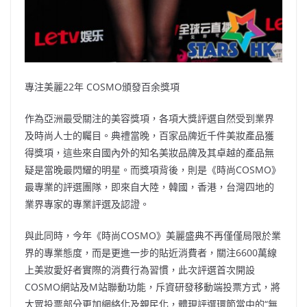
專注美麗22年 COSMO頒發百余獎項
作為亞洲最受關注的美容獎項，各項大獎評選自然受到業界
及時尚人士的矚目。典禮當晚，百家品牌近千件美妝產品獲
得獎項，這些來自國內外的知名美妝品牌及其卓越的產品無
疑是當晚最閃耀的明星。而獎項背後，則是《時尚COSMO》
最專業的評選團隊，即來自大陸，韓國，香港，台灣四地的
業界專家的專業評選及認證。
與此同時，今年《時尚COSMO》美麗盛典不再僅僅局限於業
界的專業態度，而是更進一步的貼近消費者，關注6600萬線
上美妝愛好者實際的消費行為習慣，此次評選首次開設
COSMO網站及M站聯動功能，斥資研發移動端投票方式，將
大眾投票部分更加網絡化及親民化，體現評選環節當中的“無