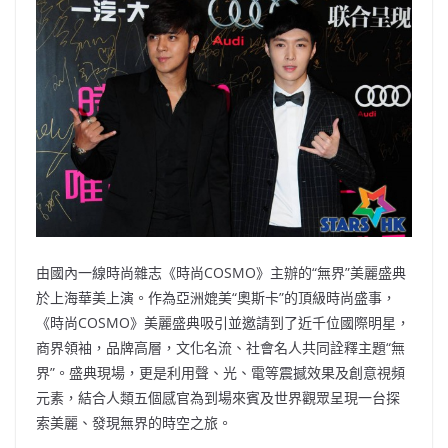
b
ei
A
at
Li
o
b
p
n
o
o
p
k
k
由國內一線時尚雜志《時尚COSMO》主辦的“無界”美麗盛典
於上海華美上演。作為亞洲媲美“奧斯卡”的頂級時尚盛事，
《時尚COSMO》美麗盛典吸引並邀請到了近千位國際明星，
商界領袖，品牌高層，文化名流、社會名人共同詮釋主題“無
界”。盛典現場，更是利用聲、光、電等震撼效果及創意視頻
元素，結合人類五個感官為到場來賓及世界觀眾呈現一台探
索美麗、發現無界的時空之旅。