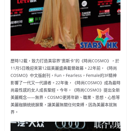
歷時12載，致力打造美容界“奧斯卡”的《時尚COSMO》，於
11月5日晚迎來第12屆美麗盛典載譽啟幕。22年前，《時尚
COSMO》中文版創刊，Fun，Fearless，Female的3F精神
影響了一代又一代讀者。22年後，《時尚COSMO》成為最時
尚最性感的女人成長聖經。今年，《時尚COSMO》提出全新
美麗概念——無界，COSMO更將年齡、職業、思想、心態等
美麗枷鎖統統摒棄，讓美麗無關任何束縛，因為美麗本就無
界。