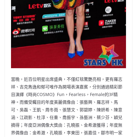
當晚，近百位明星出席盛典，不僅紅毯驚艷亮相，更有羅志
祥、吉克雋逸和郁可唯作為開場表演嘉賓，分別通過精彩節
目演繹《時尚COSMO》Fun，Fearless，Female的3F精
神。而備受矚目的年度美麗偶像由：張藝興、羅志祥、馬
可、吳磊、王凱、周冬雨、張慧文、郭碧婷、陳妍希、陳意
涵、江疏影、杜淳、任重、喬振宇、孫藝洲、蔡少芬、穎兒
摘得；年度亞洲偶像大獎由：孔曉振、金希澈獲得；年度無
界偶像由：金希澈，孔曉振，李東田，張嘉佳，鄒市明一家