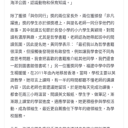
海洋公園，認識動物和保育知識。」
除了獲頒「與你同行」獎的兩位家長外，兩位獲頒發「非凡
躍進」獎的學生亦於頒獎禮上，與提名老師一同分享他們的
故事。其中就讀五旬節於良發小學的小六學生黃穎琦，對閱
讀有濃厚興趣，尤其是哲學書籍，老師認為她帶起班中的閱
讀氛圍，因此提名她。黃同學表示：「最初我以為哲學書籍
很深奧，但接觸後發現很有啟發性，例如讓我學會從不同角
度思考問題。我會把喜歡的書籍推介給其他同學，我們還會
一起到圖書館借書呢！」另一位獲獎同學、福建中學中四學
生楊媛媛，在2011年由內地移居香港。當時，學校主要以英
語教學，她坦言上課時，有一半的時間都聽不懂老師的講課
內容，因此老師也曾建議她留班。於是她每天完成功課後，
都會花兩三小時溫習、閱讀英文報紙、學生字、做筆記，漸
漸跟上課堂的學習進度。適應學習後，她更積極參與學校活
動，成為領袖生，最近更自薦擔任下學年的總領袖生，為學
校服務。