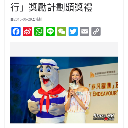
行」獎勵計劃頒獎禮
2015-06-29
浩楠
F
Si
W
Li
W
T
E
C
a
n
h
n
e
w
m
o
c
a
at
e
C
itt
ai
p
e
W
s
h
er
l
y
b
ei
A
at
Li
o
b
p
n
o
o
p
k
k