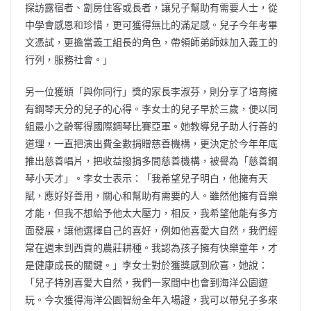
探訪露宿者、劏房住客或長者，讓兒子幫助有需要人士，從
中學會感恩和珍惜，更可獲得無比的滿足感。兒子今年考畢
文憑試，更擔當義工組長的角色，帶領師弟師妹加入義工的
行列，服務社會。」
另一位獲頒「與你同行」獎的家長李淑芬，則分享了培育擁
有鋼琴天分的兒子的心得。李女士的兒子早於三歲，便以同
組最小之齡奪得國際鋼琴比賽亞軍。她教導兒子助人行善的
道理，一直把演出費全數捐贈慈善機構，更決定於今年年底
推出慈善唱片，把收益撥捐多間慈善機構，被譽為「慈善鋼
琴小天才」。李女士表示：「我希望兒子明白，他擁有天
賦，應好好善用，關心和幫助有需要的人。雖然他擁有音樂
才能，但我不想給予他太大壓力，相反，我希望他能有多方
面發展，讓他選擇自己的喜好，例如他喜愛大自然，我們經
常在週末到西貢的農莊耕種。我認為孩子擁有快樂童年，才
是健康成長的關鍵。」李女士對於獲獎感到欣喜，她說：
「兒子特別喜愛大自然，我們一家間中也會到海洋公園遊
玩。今次獲得海洋公園智紛全年入場證，我可以帶兒子多來