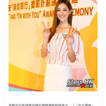
政務司司長林鄭月娥於頒獎禮致辭時表示：「『非凡躍進』