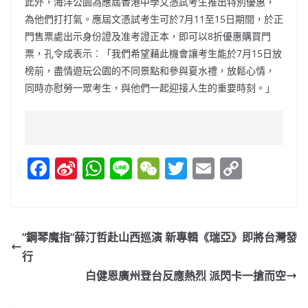
此外，海洋公園為應屆香港中學文憑試考生推出特別優惠，
為他們打打氣。應屆文憑試考生可於7月11至15日期間，於正
門售票處出示身份證及准考證正本，即可以8折優惠購買門
票，孔令成表示︰「我們希望藉此機會讓考生能於7月15日放
榜前，盡情遊玩公園的不同景點和參與夏水禮，放鬆心情，
同時亦慰勞一眾考生，與他們一起迎接人生的重要時刻。」
F
Si
W
Li
W
T
E
C
a
n
h
n
e
w
m
o
c
a
at
e
C
itt
ai
p
e
W
s
h
er
l
y
“鋼琴魔指“薛汀哲赴山西巡演 新專輯《瑞亞》即將台灣發
b
ei
A
at
Li
行
o
b
p
n
白健恩廣州登台反應熱烈 派閃卡一搶而空
o
o
p
k