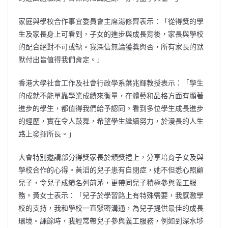
家庭與學校合作事宜委員會主席湯修齊表示：「從得獎的學
生及家長身上可看到，子女的進步與成長背後，家長與學校
的配合絕對不可或缺。我深信無論獲獎與否，所有家長的默
默付出皆值得我們肯定。」
香港大學社會工作及社會行政學系葉兆輝教授表示：「學生
的成就不能單靠學業成績來衡量，在體藝和品格方面有顯著
進步的學生，都值得我們給予認同。看到多位學生成長進步
的經歷，實在令人鼓舞，希望學生繼續努力，於漫長的人生
路上發揮所長。」
大會特別邀請部分得獎家長於頒獎禮上，分享培育子女及與
學校合作的心得。黃滔的兒子患有自閉症，她不但悉心照顧
兒子，令兒子成績名列前茅，更帶同兒子積極參與義工服
務。黃女士表示：「兒子於學習路上有特殊需要，我感激學
校的支持，我和學校一直緊密溝通，為兒子提供最佳的成長
環境。課餘時，我經常帶兒子參與義工服務，例如到深水埗