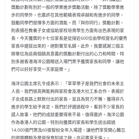
獎勵計劃有別於一般的學業進步獎勵活動，除了獎勵學業進
步的同學外，也嘉許在其他範疇表現卓越和有進步的同學，
鼓勵同學們發揮多方面的潛能。而『與你同行』獎勵計劃，
則表揚在教養子女或協助家校培育學生方面有出色表現的家
長。今天獲獎的十七位家長是從接近600位由學校提名的優秀
家長中選拔出來的，絕對實至名歸。此外，我要感謝三個主
辦單位為這兩個饒具意義的獎勵計劃付出的心力和時間，特
別多謝香港海洋公園贈送入場門票予獲獎家長和同學，讓他
們可以好好享受一天家庭樂。」
海洋公園主席孔令成表示：「莘莘學子是我們社會的未來主
人翁，我們很高興能夠與家校會及港大社工系合作，表揚於
子女成長路上默默付出的家長，並且為努力不懈、獲得非凡
進步的學生給予肯定。我們於評選過程中，看到不少家長的
感人故事，他們的成就委實得來不易，值得嘉許。海洋公園
作為香港人的公園，特別向獲獎的家長和學生送出超過
14,000張門票及60張智紛全年入場證，讓他們享受開心難忘
的遊園體驗及學習保育知識之餘，亦可盡享天倫。」