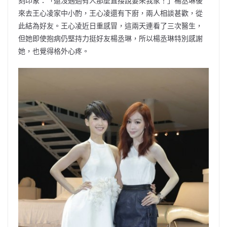
刻印象：「還沒遇過有人那麼直接說要來我家！」楊丞琳後
來去王心凌家中小酌，王心凌還有下廚，兩人相談甚歡，從
此結為好友。王心凌近日重感冒，這兩天連看了三次醫生，
但她即使抱病仍堅持力挺好友楊丞琳，所以楊丞琳特別感謝
她，也覺得格外心疼。