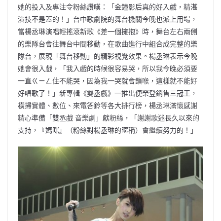
她的投入及專注令粉絲讚嘆：「金鐘影后真的好入戲，精湛
演技不是蓋的！」台中歌劇院的舞台機關今晚也派上用場，
當楊丞琳演唱輕搖滾新歌《差一個擁抱》時，舞台左右兩側
的樂隊台會往舞台中間移動，在歌曲進行中組合成完整的樂
隊台，展現「舞台移動」的精彩視覺效果。楊丞琳表示今晚
她會很入戲，「我入戲的時候很容易哭，所以我今晚必須要
一直ㄍㄧㄥ住不能哭，因為我一哭就會鎖喉，這樣就不能好
好唱歌了！」新專輯《雙丞戲》一推出便榮登銷售三冠王，
橫掃實體、數位、來電答鈴等各大排行榜，楊丞琳滿懷感謝
精心準備「雙丞戲 音樂劇」獻粉絲，「謝謝歌迷長久以來的
支持，『媽咪』（粉絲對楊丞琳的暱稱）會繼續努力的！」