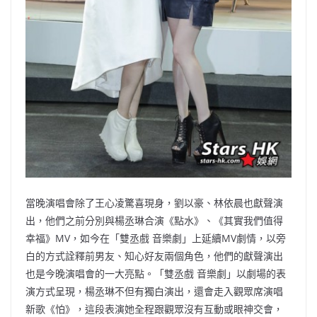
當晚演唱會除了王心凌驚喜現身，劉以豪、林依晨也獻聲演
出，他們之前分別與楊丞琳合演《點水》、《其實我們值得
幸福》MV，如今在「雙丞戲 音樂劇」上延續MV劇情，以旁
白的方式詮釋前男友、知心好友兩個角色，他們的獻聲演出
也是今晚演唱會的一大亮點。「雙丞戲 音樂劇」以劇場的表
演方式呈現，楊丞琳不但有獨白演出，還會走入觀眾席演唱
新歌《怕》，這段表演她全程跟觀眾沒有互動或眼神交會，