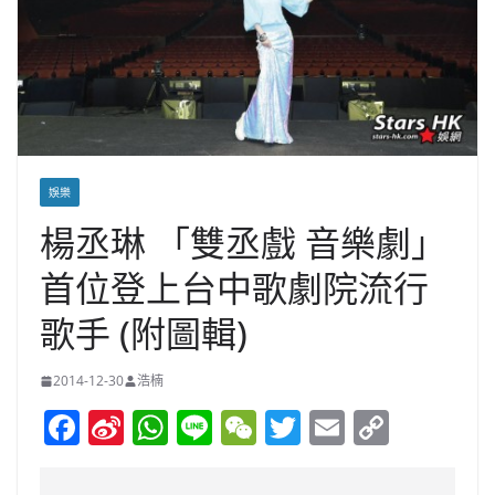
娛樂
楊丞琳 「雙丞戲 音樂劇」
首位登上台中歌劇院流行
歌手 (附圖輯)
2014-12-30
浩楠
F
Si
W
Li
W
T
E
C
a
n
h
n
e
w
m
o