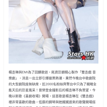
楊丞琳與EMI為了回饋歌迷，耗資巨額精心製作「雙丞戲 音
樂劇」，消息一出立即引爆搶票熱潮，果然今晚台中歌劇院
的大型劇院座無缺席，近2000名粉絲齊聚台中只為了親睹全
能天后的巨星風采！曾榮登金鐘影后的楊丞琳不負眾望，今
晚以新歌《喜劇收場》開場，這首歌是楊丞琳在《雙丞戲》
裡非常喜歡的歌曲，低靡的鋼琴與她娓娓道來的歌聲開場搭