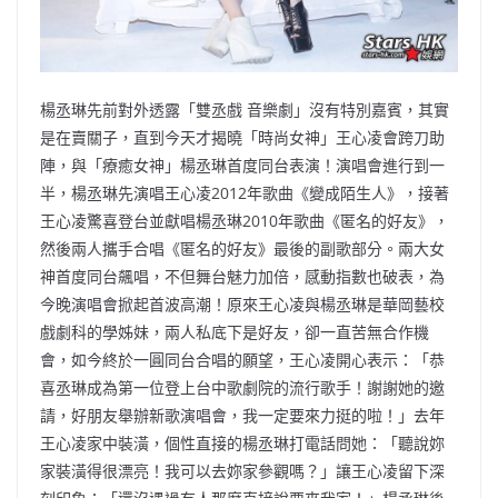
楊丞琳先前對外透露「雙丞戲 音樂劇」沒有特別嘉賓，其實
是在賣關子，直到今天才揭曉「時尚女神」王心凌會跨刀助
陣，與「療癒女神」楊丞琳首度同台表演！演唱會進行到一
半，楊丞琳先演唱王心凌2012年歌曲《變成陌生人》，接著
王心凌驚喜登台並獻唱楊丞琳2010年歌曲《匿名的好友》，
然後兩人攜手合唱《匿名的好友》最後的副歌部分。兩大女
神首度同台飆唱，不但舞台魅力加倍，感動指數也破表，為
今晚演唱會掀起首波高潮！原來王心凌與楊丞琳是華岡藝校
戲劇科的學姊妹，兩人私底下是好友，卻一直苦無合作機
會，如今終於一圓同台合唱的願望，王心凌開心表示：「恭
喜丞琳成為第一位登上台中歌劇院的流行歌手！謝謝她的邀
請，好朋友舉辦新歌演唱會，我一定要來力挺的啦！」去年
王心凌家中裝潢，個性直接的楊丞琳打電話問她：「聽說妳
家裝潢得很漂亮！我可以去妳家參觀嗎？」讓王心凌留下深