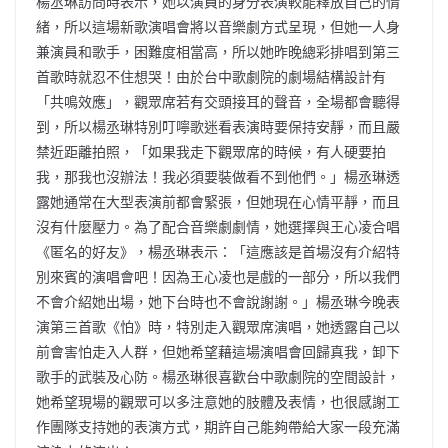
楊丞琳訪問時表示，她以演員的身分表演較能釋放自己的情
緒，所以這場新歌演唱會將以音樂劇方式呈現，但她一人身
兼演員和歌手，困難度相當高，所以她昨晚總彩排唱到第三
首歌時就忍不住想哭！由於台中歌劇院的劇場結構設計有
「共鳴效應」，觀眾席若有交頭接耳的聲音，全場都會聽得
到，所以楊丞琳特別叮嚀歌迷看表演時要保持安靜，而且嚴
禁近距離拍照，「如果我走下觀眾席的時候，有人硬要拍
我，那我也沒辦法！我必須要裝做看不到他們。」楊丞琳透
露她通常在大型表演前都會緊張，但她現在心情平靜，而且
沒有什麼壓力。為了配合音樂劇劇情，她選擇與王心凌合唱
《匿名的好友》，楊丞琳表示：「這應該是首場沒有介紹特
別來賓的演唱會吧！因為王心凌也是戲的一部分，所以我們
不會介紹她出場，她下台時也不會說謝謝。」楊丞琳今晚表
演第三首歌《怕》時，特別走入觀眾席演唱，她透露自己以
前會害怕走入人群，但她希望藉這場演唱會回歸真我，卸下
歌手的武裝及心防。楊丞琳很喜歡台中歌劇院的空間設計，
她希望現場的觀眾可以多注意她的肢體及表情，也很感謝工
作團隊支持她的表演方式，期許自己能夠帶給大家一段充滿