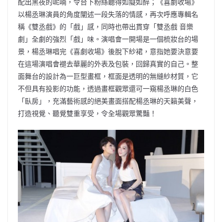
配出黑夜的呢喃，令台下粉絲聽得如癡如醉；《喜劇收場》
以楊丞琳演員的角度闡述一段失落的情感，再次呼應專輯名
稱《雙丞戲》的「戲」感，同時也帶出貫穿「雙丞戲 音樂
劇」全劇的強烈「戲」味。演唱會一開場是一個梳妝台的場
景，楊丞琳唱完《喜劇收場》後脫下紗裙，意指她要決意要
在這場演唱會褪去華麗的外表及包裝，回歸真實的自己。整
面舞台的設計為一巨型畫框，框面是透明的無縫紗材質，它
不但具有投影的功能，透過畫框觀眾還可一窺楊丞琳的白色
「臥房」，充滿藝術感的絕美畫面搭配楊丞琳的天籟美聲，
打造視覺、聽覺雙重享受，令全場觀眾驚豔！