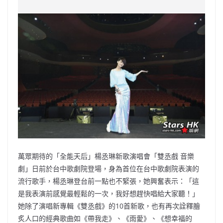
c
a
at
e
C
itt
ai
p
e
W
s
h
er
l
y
b
ei
A
at
Li
o
b
p
n
o
o
p
k
k
萬眾期待的「全能天后」楊丞琳新歌演唱會「雙丞戲 音樂
劇」日前於台中歌劇院登場，身為首位在台中歌劇院表演的
流行歌手，楊丞琳登台前一點也不緊張，她興奮表示：「這
是我表演前感覺最輕鬆的一次，我好想趕快唱給大家聽！」
她除了演唱新專輯《雙丞戲》的10首新歌，也有再次詮釋膾
炙人口的經典歌曲如《帶我走》、《雨愛》、《想幸福的