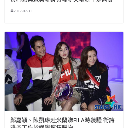
2017-07-31
鄭嘉穎、陳凱琳赴米蘭睇FILA時裝騷 衛詩
雅予工作於娛樂瘋狂購物