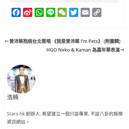
F
Si
W
Li
W
T
E
C
a
n
h
n
e
w
m
o
c
a
at
e
C
itt
ai
p
e
W
s
h
er
l
y
曾沛慈抱病台北簽唱 《我是曾沛慈 I’m Pets》 (附圖輯)
b
ei
A
at
Li
HGO Neko & Kaman 為嘉年華表演
o
b
p
n
o
o
p
k
k
浩楠
Stars-hk 創辦人, 希望建立一個只談專業, 不談八卦的娛樂
資訊網站。