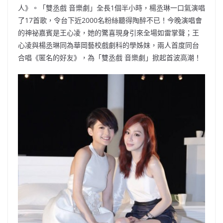
人》。「雙丞戲 音樂劇」全長1個半小時，楊丞琳一口氣演唱
了17首歌，令台下近2000名粉絲聽得陶醉不已！今晚演唱會
的神祕嘉賓是王心凌，她的驚喜現身引來全場如雷掌聲；王
心凌與楊丞琳同為華岡藝校戲劇科的學姊妹，兩人首度同台
合唱《匿名的好友》，為「雙丞戲 音樂劇」掀起首波高潮！