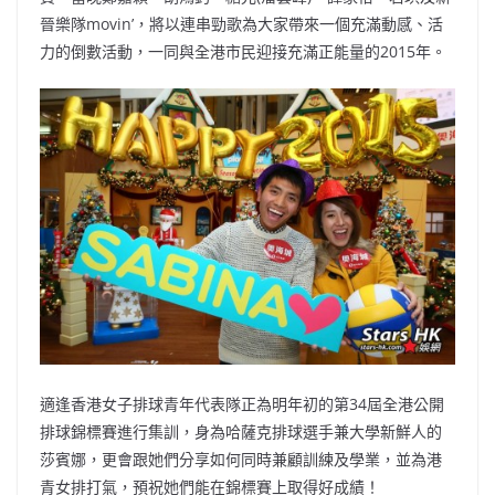
晉樂隊movin’，將以連串勁歌為大家帶來一個充滿動感、活
力的倒數活動，一同與全港市民迎接充滿正能量的2015年。
適逢香港女子排球青年代表隊正為明年初的第34屆全港公開
排球錦標賽進行集訓，身為哈薩克排球選手兼大學新鮮人的
莎賓娜，更會跟她們分享如何同時兼顧訓練及學業，並為港
青女排打氣，預祝她們能在錦標賽上取得好成績！