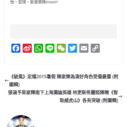
怡，若琪，新晉樂隊movin’
F
Si
W
Li
W
T
E
C
a
n
h
n
e
w
m
o
c
a
at
e
C
itt
ai
p
e
W
s
h
er
l
y
《破風》定檔2015暑假 陳家樂為演好角色受傷最重 (附
b
ei
A
at
Li
圖輯)
o
b
p
n
張涵予梁家輝南下上海灘論英雄 林更新佟麗婭陳曉《智
o
o
p
k
取威虎山》各有突破 (附圖輯)
k