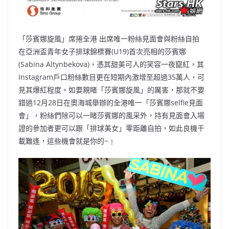
「莎賓娜旋風」席捲全港 出席唯一粉絲見面會與粉絲自拍
在亞洲盃青年女子排球錦標賽(U19)首次亮相的莎賓娜
(Sabina Altynbekova)，憑其甜美可人的笑容一夜竄紅，其
Instagram戶口粉絲數目更在短期內激增至超過35萬人，可
見其爆紅程度。如要親睹「莎賓娜旋風」的厲害，那就不要
錯過12月28日在奧海城舉辦的全港唯一「莎賓娜selfie見面
會」，粉絲們除可以一睹莎賓娜的風采外，持有見面會入場
證的參加者更可以跟「排球美女」零距離自拍，如此良機千
載難逢，這些機會就是你的~﹗