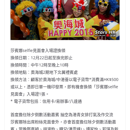
莎賓娜selfie見面會入場證換領
換領日期︰12月22日起至換完即止
換領時間︰中午12時至晚上10時
換領地點︰奧海城2期地下北翼禮賓處
換領方法︰顧客於奧海城/中港薈以電子貨幣*消費滿HK$500
或以上，憑即日單一機印發票，即有機會換領「莎賓娜selfie
見面會」入場證1張。
* 電子貨幣包括︰信用卡/易辦事/八達通
首度擔任除夕倒數活動嘉賓 抽空為港青女排打氣及作交流
莎賓娜除出席粉絲見面會外，亦會首度擔任除夕倒數活動嘉
賓，當晚鄭嘉穎、胡鴻鈞、糖兄(潘雲峰)、譚家怡、若琪及新