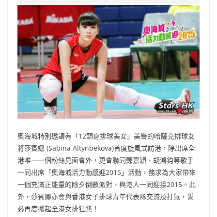
e
W
s
h
er
l
y
b
ei
A
at
Li
o
b
p
n
o
o
p
k
k
奧海城特別邀請有「12頭身排球美女」美譽的哈薩克排球女
將莎賓娜 (Sabina Altynbekova)首度旋風式訪港，除出席全
港唯一一個粉絲見面會外，更會聯同鄭嘉穎、胡鴻鈞等歌手
一同出席「奧海城活力動感迎2015」活動，務求為大家帶來
一個充滿正能量的除夕倒數派對，與港人一同迎接2015。此
外，莎賓娜亦會與香港女子排球青年代表隊交流及打氣，誓
必再度掀起全港女排狂熱！