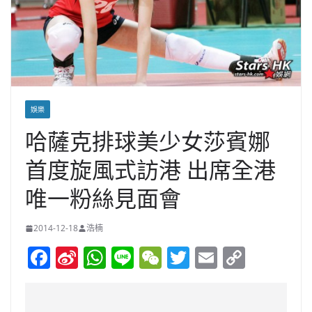
娛樂
哈薩克排球美少女莎賓娜
首度旋風式訪港 出席全港
唯一粉絲見面會
2014-12-18
浩楠
F
Si
W
Li
W
T
E
C
a
n
h
n
e
w
m
o
c
a
at
e
C
itt
ai
p