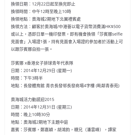
換領日期︰12月22日起至換完即止
換領時間︰中午12時至晚上10時
換領地點︰奧海城2期地下北翼禮賓處
換領方法︰顧客於奧海城/中港薈以電子貨幣消費滿HK$500
或以上，憑即日單一機印發票，即有機會換領「莎賓娜selfie
見面會」入場證1張，持有見面會入場證的參加者於活動上可
以跟莎賓娜自拍一張。
莎賓娜 x香港女子排球青年代表隊
日期：2014年12月29日 (星期一)
時間：下午3時半
地點：長發體育館 青衣長發邨長發商場4字樓 (毗鄰青泰苑)
奧海城活力動感迎2015
日期：2014年12月31日 (星期三)
時間：晚上10時30分
地點：奧海城2期地下主題中庭
嘉賓：莎賓娜，鄭嘉穎，胡鴻鈞，糖兄（潘雲峰），譚家