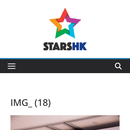
Skip
to
content
IMG_ (18)