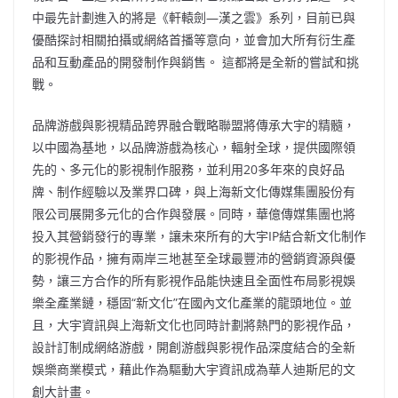
中最先計劃進入的將是《軒轅劍—漢之雲》系列，目前已與
優酷探討相關拍攝或網絡首播等意向，並會加大所有衍生產
品和互動產品的開發制作與銷售。 這都將是全新的嘗試和挑
戰。
品牌游戲與影視精品跨界融合戰略聯盟將傳承大宇的精髓，
以中國為基地，以品牌游戲為核心，輻射全球，提供國際領
先的、多元化的影視制作服務，並利用20多年來的良好品
牌、制作經驗以及業界口碑，與上海新文化傳媒集團股份有
限公司展開多元化的合作與發展。同時，華億傳媒集團也將
投入其營銷發行的專業，讓未來所有的大宇IP結合新文化制作
的影視作品，擁有兩岸三地甚至全球最豐沛的營銷資源與優
勢，讓三方合作的所有影視作品能快速且全面性布局影視娛
樂全產業鏈，穩固“新文化”在國內文化產業的龍頭地位。並
且，大宇資訊與上海新文化也同時計劃將熱門的影視作品，
設計訂制成網絡游戲，開創游戲與影視作品深度結合的全新
娛樂商業模式，藉此作為驅動大宇資訊成為華人迪斯尼的文
創大計畫。