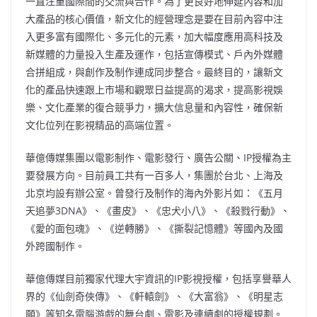
一直注重國際間的交流與合作。為了更良好地伸延內容和加
大產品的核心價值，新文化的經營理念是要在目前內容中注
入更多富有國際化、多元化的元素，加大幅度應用高科技及
新媒體的力量投入生產及運作，包括宣傳模式、戶內外媒體
合拼組成，與創作及制作連成同步整合。最終目的，讓新文
化的產品快速跟上市場和觀眾日益提高的渴求，提高影視娛
樂、文化產業的復合競爭力，擴大信息量和內容性，確保新
文化位列在影視精品的高端位置。
華億傳媒集團以電影制作、電影發行、廣告公關、IP授權為主
要發展方向。目前員工共有一百多人，集團於台北、上海及
北京均設有辦公室。曾發行及制作的海內外影片如：《五月
天追夢3DNA》、《畫皮》、《忠犬小八》、《殺戮行動》、
《愛的面包魂》、《逆轉勝》、《撕裂記憶體》等國內及國
外跨國制作。
華億傳媒目前獨家代理大宇資訊的IP影視授權，包括享譽華人
界的《仙劍奇俠傳》、《軒轅劍》、《大富翁》、《明星志
願》等知名電腦游戲的舞台劇、電影及連續劇的授權規劃。