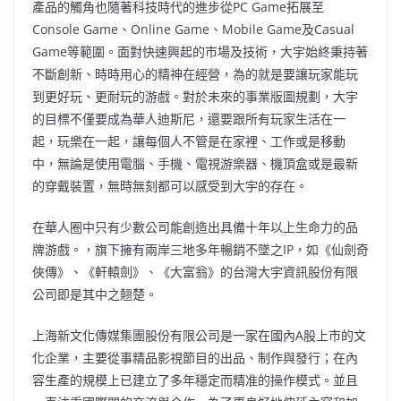
產品的觸角也隨著科技時代的進步從PC Game拓展至
Console Game、Online Game、Mobile Game及Casual
Game等範圍。面對快速興起的市場及技術，大宇始終秉持著
不斷創新、時時用心的精神在經營，為的就是要讓玩家能玩
到更好玩、更耐玩的游戲。對於未來的事業版圖規劃，大宇
的目標不僅要成為華人迪斯尼，還要跟所有玩家生活在一
起，玩樂在一起，讓每個人不管是在家裡、工作或是移動
中，無論是使用電腦、手機、電視游樂器、機頂盒或是最新
的穿戴裝置，無時無刻都可以感受到大宇的存在。
在華人圈中只有少數公司能創造出具備十年以上生命力的品
牌游戲。，旗下擁有兩岸三地多年暢銷不墜之IP，如《仙劍奇
俠傳》、《軒轅劍》、《大富翁》的台灣大宇資訊股份有限
公司即是其中之翹楚。
上海新文化傳媒集團股份有限公司是一家在國內A股上市的文
化企業，主要從事精品影視節目的出品、制作與發行；在內
容生產的規模上已建立了多年穩定而精准的操作模式。並且