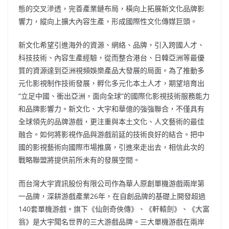
態的交叉滲透，完善產業鏈布局，橫向上拓展新文化品牌影
響力，縱向上擴大內容生產，形成國際性文化傳媒巨頭。
新文化希望引進海外的資源、網絡、品牌，引入跨國人才、
科技技術、內容生產經驗，從而整合港台、日韓亞洲等最優
質的資源達到亞洲視頻娛樂產品大發展的局面。為了推動多
元化影視制作技術發展，孵化多元化本土人才，期望培育出
“立足中國、衝出亞洲，面向全球”的國際化影視技術服務能力
和品牌影響力。新文化、大宇和華億的強強聯合，不僅具有
全球領先的品牌游戲，更注重與本土文化、人文藝術的最佳
融合。如何將影視作品與游戲前延的技術良好的結合。把中
國的影視藝術向國際市場推廣，引進來走出去，相信此次的
戰略聯盟將提供前所未有的發展空間。
而台灣大宇資訊股份有限公司作為華人原創單機游戲兩岸第
一品牌，深耕游戲產業26年，在自創品牌的基礎上開發超過
140套單機游戲。旗下《仙劍奇俠傳》、《軒轅劍》、《大富
翁》是大宇聞名世界的三大游戲品牌。三大單機游戲在兩岸