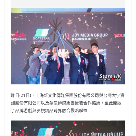
c
a
at
e
C
itt
ai
p
e
W
s
h
er
l
y
b
ei
A
at
Li
o
b
p
n
o
o
p
k
k
昨日(21日)，上海新文化傳媒集團股份有限公司與台灣大宇資
訊股份有限公司以及華億傳媒集團簽署合作協議，至此開啟
了品牌游戲與影視精品跨界融合戰略聯盟。