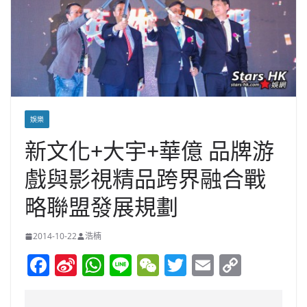
娛樂
新文化+大宇+華億 品牌游
戲與影視精品跨界融合戰
略聯盟發展規劃
2014-10-22
浩楠
F
Si
W
Li
W
T
E
C
a
n
h
n
e
w
m
o