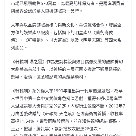
市場已累積銷售570萬套，為最高記錄保持者。是兩岸消費者
與業界公認的華人單機游戲第一品牌。
大宇將以品牌游戲為核心與新文化、華億戰略合作，發展全
方位的娛樂產品服務。包括旗下的明星產品《仙劍奇俠
傳》、《軒轅劍》、《大富翁》以及《明星志願》等四大系
列產品。
《軒轅劍-漢之雲》作為史詩標簽與炫目偶像交織的酷帥神幻
大劇將為首部出品，以神秘的三國氛圍支撐當下觀眾熱捧的
懸疑、愛情、激蕩和歷險的高娛樂題材。
《軒轅劍》系列從大宇1990年推出第一代單機游戲起，為華
人世界中第一套中文武俠角色扮演游戲。獲得40多項兩岸華
人游戲競賽大獎與玩家的肯定。內容衍生源源不斷。2012年7
月由游戲改編的《軒轅劍-天之痕》在湖南衛視首播，收視率
高達11.54% ，榮登同時段榜首。並在知名視頻網站(優酷、
土豆、搜狐、騰訊等)，累計播放次數達26億次。