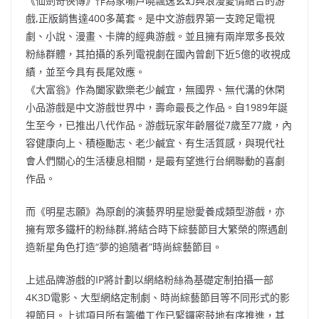
《仙劍奇俠傳》作為家喻戶曉飄逸玄幻與浪漫愛情結合的游
戲,正版銷售達400多萬套。是中文游戲界第一支跨足電視
劇、小說、漫畫、卡牌的經典游戲。並且擁有兩岸眾多長效
粉絲群體，其拍攝的系列電視劇在國內曾創下近5億的收視成
績，並至今具有長尾效應。
《大富翁》作為闔家歡樂老少鹹宜，無國界、無代溝的休閑
小品游戲是中文游戲世界中，壽命最長之作品。自1989年誕
生至今，已推出八代作品。游戲玩家年齡層從7歲至77歲，內
容健康向上、積極勵志、老少鹹宜、有生活質感，與現代社
會人們關心的生活棲息相關，是最有望進行台網聯動的喜劇
作品。
而《明星志願》為原創的演藝界明星戀愛養成類型游戲，亦
擁有眾多鐵杆的粉絲群,將結合時下綜藝節目大繁榮的際遇創
造新星角色打造“夢的追隨者”時尚綜藝節目。
上述品牌游戲的IP將計劃以網絡粉絲為基礎定制拍攝一部
4K3D電影、大型網絡定制劇、時尚綜藝節目等不同形式的影
視節目。上述項目所有籌備工作已緊鑼密鼓地有序推進，其