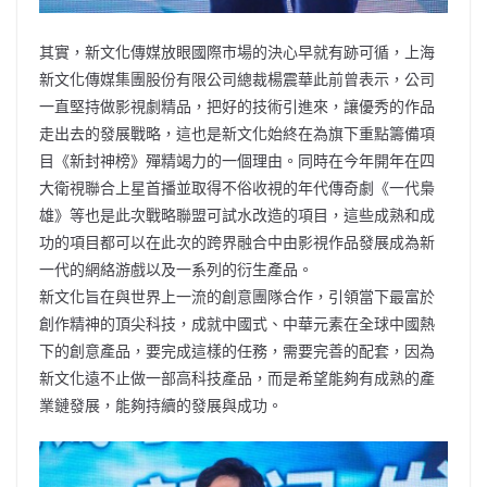
其實，新文化傳媒放眼國際市場的決心早就有跡可循，上海
新文化傳媒集團股份有限公司總裁楊震華此前曾表示，公司
一直堅持做影視劇精品，把好的技術引進來，讓優秀的作品
走出去的發展戰略，這也是新文化始終在為旗下重點籌備項
目《新封神榜》殫精竭力的一個理由。同時在今年開年在四
大衛視聯合上星首播並取得不俗收視的年代傳奇劇《一代梟
雄》等也是此次戰略聯盟可試水改造的項目，這些成熟和成
功的項目都可以在此次的跨界融合中由影視作品發展成為新
一代的網絡游戲以及一系列的衍生產品。
新文化旨在與世界上一流的創意團隊合作，引領當下最富於
創作精神的頂尖科技，成就中國式、中華元素在全球中國熱
下的創意產品，要完成這樣的任務，需要完善的配套，因為
新文化遠不止做一部高科技產品，而是希望能夠有成熟的產
業鏈發展，能夠持續的發展與成功。