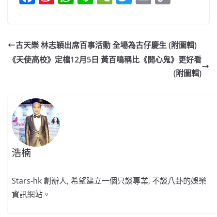
a
n
h
n
e
w
m
o
c
a
at
e
C
itt
ai
p
e
W
s
h
er
l
y
古天樂 林志穎出席百事活動 全場為古仔慶生 (附圖輯)
b
ei
A
at
Li
《天使高校》定檔12月5日 黃百鳴稱比《開心鬼》更好看
o
b
p
n
(附圖輯)
o
o
p
k
k
浩楠
Stars-hk 創辦人, 希望建立一個只談專業, 不談八卦的娛樂
資訊網站。