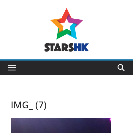
Skip
to
content
IMG_ (7)