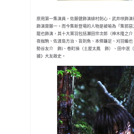
原用第一集演員，佐藤健飾演緋村劍心、武井咲飾演
飾演齋藤一。而今集新登場的人物是被喻為「集邪惡
龍也飾演，其十大黨羽包括瀬田宗次郎（神木隆之介
夜枷駒、佐渡島方治、盲劍魚、本條鐮足、刈羽蝙也
勢谷友介 飾)、卷町操（土屋太鳳 飾）、田中泯
據》大友啟史。