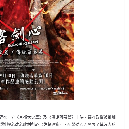
藍本，分《京都大火篇》及《傳說落幕篇》上映。幕府政權被推翻
隱姓埋名改名緋村劍心（佐藤健飾），配帶逆刃刀開展了其浪人的