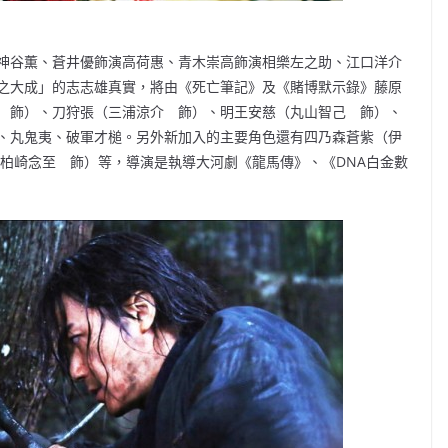
神谷薫、蒼井優飾演高荷惠、青木崇高飾演相樂左之助、江口洋介
之大成」的志志雄真實，將由《死亡筆記》及《賭博默示錄》藤原
 飾）、刀狩張（三浦涼介 飾）、明王安慈（丸山智己 飾）、
、丸鬼夷、破軍才槌。另外新加入的主要角色還有四乃森蒼紫（伊
（柏崎念至 飾）等，導演是執導大河劇《龍馬傳》、《DNA白金數