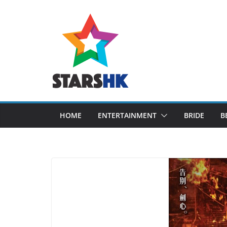
Skip
to
content
HOME
ENTERTAINMENT
BRIDE
B