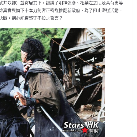
武井咲飾）並寄居其下，認識了明神彌彥、相樂左之助及高荷惠等
雄真實與旗下十本刀劍客正密謀推翻新政府，為了阻止密謀活動，
決戰。劍心能否堅守不殺之誓言？