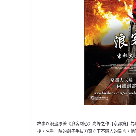
故事以漫畫原著《浪客劍心》高峰之作【京都篇】為
後，名重一時的劊子手拔刀齋立下不殺人的誓言，他