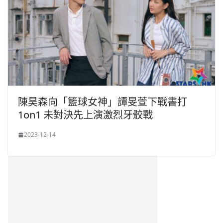
陳昊森向「籃球女神」譚旻萱下戰書打
1on1 未對決先上演激烈牙骹戰
2023-12-14