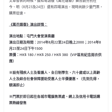
文章發表的時候，據知粵語版《萬花嬉春》舞台劇分別在
今、明（8月23及24日）還有四場演出，現時尚餘少量門票，
購票從速。
《萬花嬉春》演出詳情：
演出地點：屯門大會堂演奏廳
演出日期及時間：2014年8月22至24日晚上2000；2014年8
月23至24日下午1500
票價：HK$ 180 / HK$ 250 / HK$ 380（VIP區有紀念雨衣供
應）
※設有殘疾人士及看護人、全日制學生、六十歲或以上高齡
人士及綜合社會保障援助受惠人士半價優惠。（先到先得，
額滿即止）
※門票於即日起在各城市電腦售票處、網上及信用卡電話購
票熱線發售