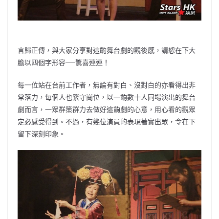
言歸正傳，與大家分享對這齣舞台劇的觀後感，請恕在下大
膽以四個字形容──驚喜連連！
每一位站在台前工作者，無論有對白、沒對白的亦看得出非
常落力，每個人也緊守崗位，以一齣數十人同場演出的舞台
劇而言，一眾群策群力去做好這齣劇的心意，用心看的觀眾
定必感受得到。不過，有幾位演員的表現著實出眾，令在下
留下深刻印象。