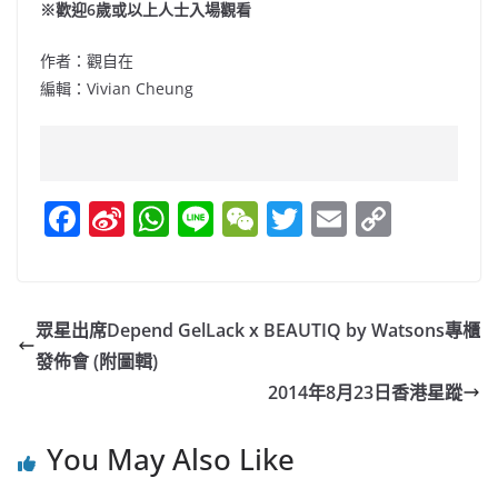
※歡迎6歲或以上人士入場觀看
作者：觀自在
編輯：Vivian Cheung
F
Si
W
Li
W
T
E
C
a
n
h
n
e
w
m
o
c
a
at
e
C
itt
ai
p
e
W
s
h
er
l
y
眾星出席Depend GelLack x BEAUTIQ by Watsons專櫃
b
ei
A
at
Li
發佈會 (附圖輯)
o
b
p
n
2014年8月23日香港星蹤
o
o
p
k
You May Also Like
k