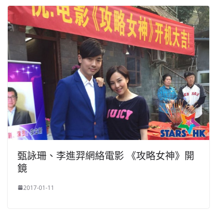
甄詠珊、李進羿網絡電影 《攻略女神》開
鏡
2017-01-11