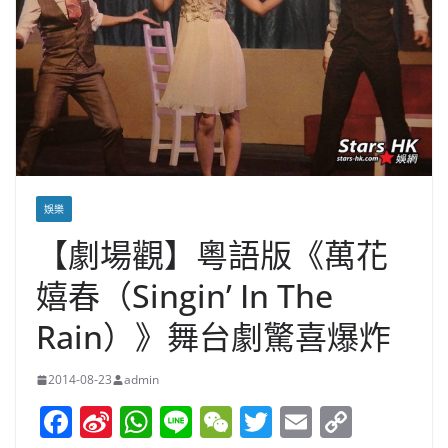
娛樂
【劇場觀】粵語版《萬花
嬉春（Singin’ In The
Rain）》舞台劇驚喜爆炸
2014-08-23
admin
F
Si
W
Li
W
T
E
C