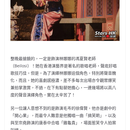
整晚最搶鏡的，一定是飾演林娜娜的馮夏賢老師
（Beilosi）！她在香港演藝界是著名的歌唱老師，聲底好唱
歌技巧佳，但是，為了演繹林娜娜這個角色，特別將聲音醜
化，而且，她的喜劇感極濃，差不多每次出場亦令觀眾爆笑
兼拍掌激賞，不過，在下有點替她擔心，一連幾場將以高八
度的聲音演繹角色，實在太辛苦了！
另一位讓人意想不到的是飾演毛岑的徐偉賢，他亦是劇中的
「開心果」，而最令人難意是他獨唱一曲「搞笑啲」，以及
與至宗堯飾演的唐泰中合唱「雞龜貴」，場面惹笑令人拍案
叫絕。