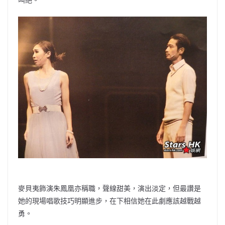
麥貝夷飾演朱鳳凰亦稱職，聲線甜美，演出淡定，但最讚是
她的現場唱歌技巧明顯進步，在下相信她在此劇應該越戰越
勇。