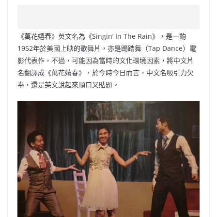
a
n
h
n
e
w
m
o
c
a
at
e
C
itt
ai
p
e
W
s
h
er
l
y
《萬花嬉春》英文名為《Singin’ In The Rain》，是一齣
b
ei
A
at
Li
1952年於美國上映的歌舞片，亦是踢踏舞（Tap Dance）電
o
b
p
n
影代表作，不過，可能因為當時的文化環境因素，將中文片
名翻譯成《萬花嬉春》，於今時今日而言，中文名吸引力欠
o
o
p
k
奉，還是英文說起來順口又貼題。
k