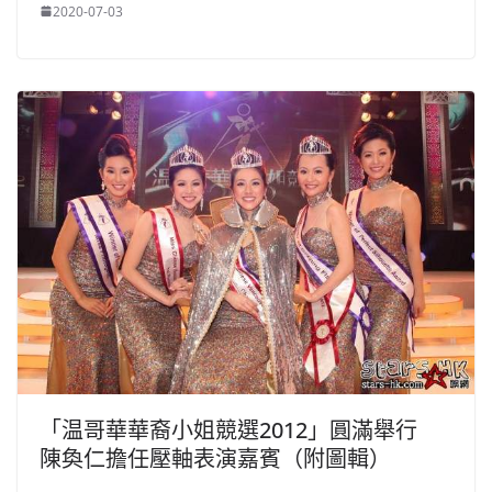
2020-07-03
「温哥華華裔小姐競選2012」圓滿舉行
陳奐仁擔任壓軸表演嘉賓（附圖輯）