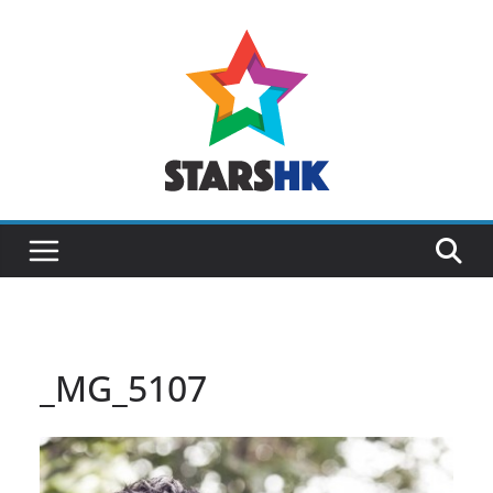
Skip
to
content
_MG_5107